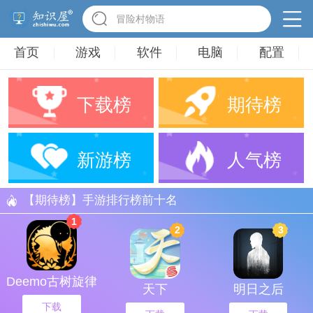
冒险村物语
英雄无敌3塔防
驾考家园手游
首页
游戏
软件
电脑
配置
下载榜
期待榜
新游榜
人气榜
【期待榜】手游排行榜前十名
1
2
3
Deemo古树旋律
天下
明日之后
下载