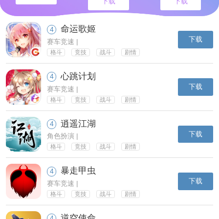
下载
下载
命运歌姬
4
下载
赛车竞速 |
格斗
竞技
战斗
剧情
心跳计划
4
下载
赛车竞速 |
格斗
竞技
战斗
剧情
逍遥江湖
4
下载
角色扮演 |
格斗
竞技
战斗
剧情
暴走甲虫
4
下载
赛车竞速 |
格斗
竞技
战斗
剧情
逆空使命
4