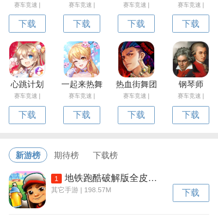
赛车竞速 |
赛车竞速 |
赛车竞速 |
赛车竞速 |
下载
下载
下载
下载
心跳计划
一起来热舞
热血街舞团
钢琴师
赛车竞速 |
赛车竞速 |
赛车竞速 |
赛车竞速 |
下载
下载
下载
下载
新游榜
期待榜
下载榜
地铁跑酷破解版全皮肤全滑板全背饰下载v3.50.2 安卓内置功能菜单版
1
其它手游 | 198.57M
下载