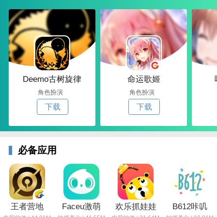
Deemo古树旋律
命运歌姬
角色扮演
角色扮演
下载
下载
必备应用
王者营地
Faceu激萌
欢乐抓娃娃
B612咔叽