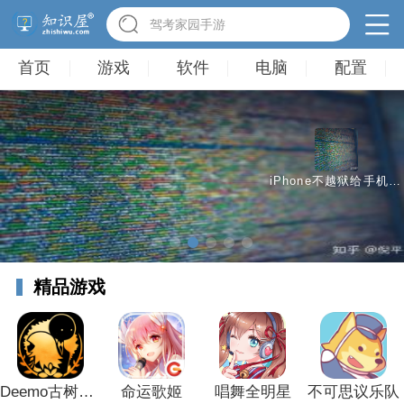
驾考家园手游
首页
游戏
软件
电脑
配置
iPhone不越狱给手机装上Windows和Linux系统
精品游戏
Deemo古树旋律
命运歌姬
唱舞全明星
不可思议乐队