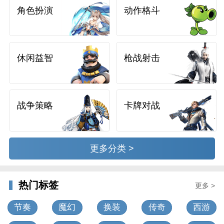
角色扮演
动作格斗
休闲益智
枪战射击
战争策略
卡牌对战
更多分类 >
热门标签
更多 >
节奏
魔幻
换装
传奇
西游