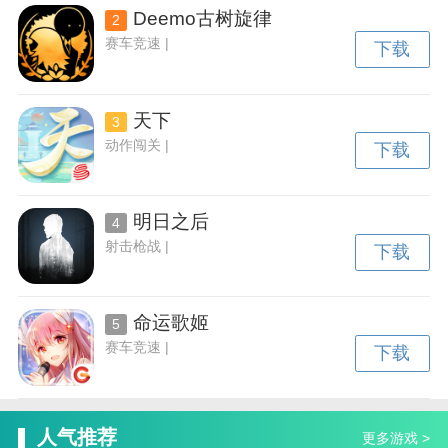
Deemo古树旋律
2
赛车竞速 |
下载
天下
3
动作闯关 |
下载
明日之后
4
射击枪战 |
下载
命运歌姬
5
赛车竞速 |
下载
人气推荐
更多游戏 >