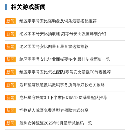
相关游戏新闻
新闻
绝区零零号安比驱动盘及词条最强搭配推荐
新闻
绝区零零号安比抽取建议|零号安比强度详细介绍
新闻
绝区零零号安比四星五星音擎选择推荐
新闻
绝区零零号安比毕业面板要多少 最佳毕业面板一览
新闻
绝区零零号安比怎么配队|零号安比最强T0阵容推荐
新闻
崩坏星穹铁道嗷呜嗷呜事务所简单好抄通关攻略
新闻
崩坏星穹铁道3.1下半末日幻影12层满星配队推荐
新闻
怪物猎人荒野免费造型券领取方式分享
新闻
胜利女神妮姬2025年3月最新兑换码一览