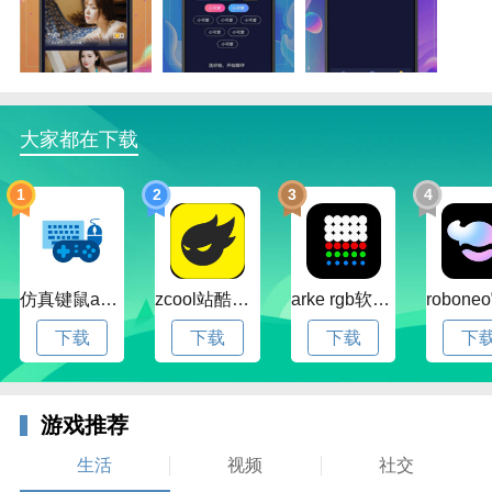
附近交友视频聊天、速配约单的交友模式，沟通更自
由，彼此快速熟悉
大量的高颜值用户，精彩活动还在继续，社交更真实，
拒绝只配对不聊天
大家都在下载
聊呗交友聊天app亮点
永远不再是孤单一个人，面对面社交聊天，快速交友神
1
2
3
4
器
直接查询附近的用户，真人视频，没有虚假情况，靠谱
的恋爱一触即发
仿真键鼠app官方版下载v1.4.3.58 安卓最新版
zcool站酷官方版下载v5.15.0 安卓最新版本
arke rgb软件下载v20.0 安卓版
自主聊天模式，精彩部分不缺，真实的单身交友平台
下载
下载
下载
下
聊呗交友聊天app功能
随时结交属于自己的那一份爱情
游戏推荐
个人的兴趣爱好需要知道，强力打造标签
生活
视频
社交
增进彼此直接的关系，认识更深入