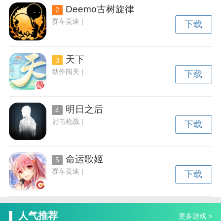
Deemo古树旋律
2
赛车竞速 |
下载
天下
3
动作闯关 |
下载
明日之后
4
射击枪战 |
下载
命运歌姬
5
赛车竞速 |
下载
人气推荐
更多游戏 >