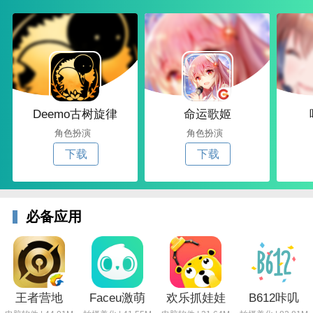
Deemo古树旋律
命运歌姬
角色扮演
角色扮演
下载
下载
必备应用
王者营地
Faceu激萌
欢乐抓娃娃
B612咔叽