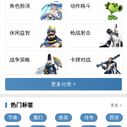
角色扮演
动作格斗
休闲益智
枪战射击
战争策略
卡牌对战
更多分类 >
热门标签
更多 >
节奏
魔幻
换装
传奇
西游