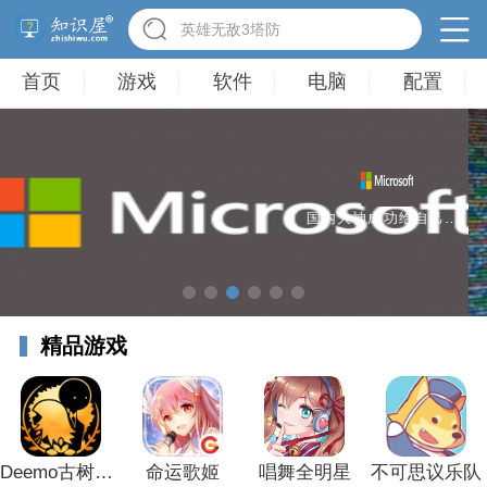
英雄无敌3塔防
首页
游戏
软件
电脑
配置
iPhone不越狱给手机装上Windows和Linux系统
精品游戏
Deemo古树旋律
命运歌姬
唱舞全明星
不可思议乐队