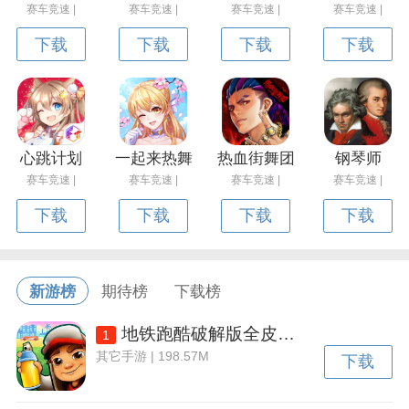
赛车竞速 |
赛车竞速 |
赛车竞速 |
赛车竞速 |
下载
下载
下载
下载
心跳计划
一起来热舞
热血街舞团
钢琴师
赛车竞速 |
赛车竞速 |
赛车竞速 |
赛车竞速 |
下载
下载
下载
下载
新游榜
期待榜
下载榜
地铁跑酷破解版全皮肤全滑板全背饰下载v3.50.2 安卓内置功能菜单版
1
其它手游 | 198.57M
下载