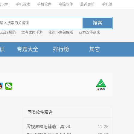
知识屋
手机游戏
手机软件
电脑软件
最近更新
手机端
无敌3塔防
驾考家园手游
我的小家破解版
业力汉堡商店
识
专题大全
排行榜
其它
同类软件精选
零视界唱吧辅助工具 v3.
11-28