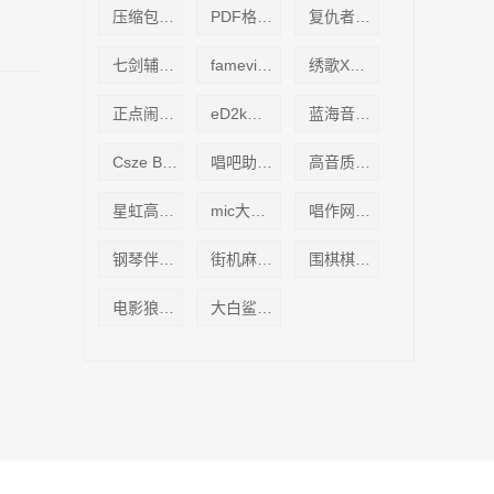
压缩包转换工具(ArcConv
PDF格式中国象棋盘(A3打
复仇者电话轰炸器(免话
七剑辅助免费版（七剑传奇
fameview 最新破解版(FA
绣歌XGBox虚拟直播(k歌
正点闹钟整点报时语音包
eD2k步兵6.4.8免费版
蓝海音乐盒MTV2.4.0 官
Csze BT种子发布共享系
唱吧助手2.9【歌曲mv导
高音质DJ音乐盒缓存查找
星虹高清KTV播放器1.0
mic大评委练歌软件3.9.6
唱作网唱作魔方2.0.0.33
钢琴伴奏(pianocomp)1.0
街机麻将合集(含模拟器)
围棋棋盘A4纸打印版
电影狼群字幕(The Wolfp
大白鲨远程控制