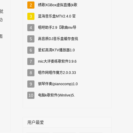
2
绣歌XGBox虚拟直播(k歌
就
3
蓝海音乐盒MTV2.4.0 官
功
4
唱吧助手2.9【歌曲mv导
面
5
高音质DJ音乐盒缓存查找
6
星虹高清KTV播放器1.0
7
mic大评委练歌软件3.9.6
8
唱作网唱作魔方2.0.0.33
9
钢琴伴奏(pianocomp)1.0
10
电脑k歌软件(Winlive)5.
用户最爱