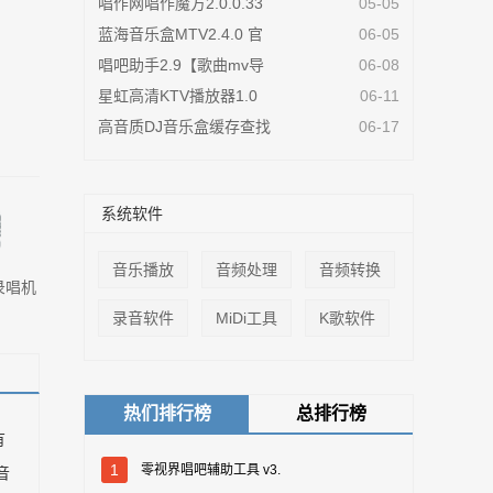
唱作网唱作魔方2.0.0.33
05-05
蓝海音乐盒MTV2.4.0 官
06-05
唱吧助手2.9【歌曲mv导
06-08
星虹高清KTV播放器1.0
06-11
高音质DJ音乐盒缓存查找
06-17
系统软件
音乐播放
音频处理
音频转换
录唱机
录音软件
MiDi工具
K歌软件
热们排行榜
总排行榜
有
1
零视界唱吧辅助工具 v3.
音