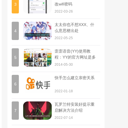
改wifi密码
3
2022-03-26
太太你也不想XXX、什
么意思梗出处
4
2022-05-25
歪歪语音(YY)使用教
程：YY的官方网址是多
5
少?
2014-05-30
快手怎么建立亲密关系
6
2022-01-18
瓦罗兰特安装好提示重
启解决方法介绍
7
2022-07-14