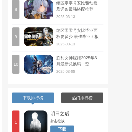
绝区零零号安比驱动盘
及词条最强搭配推荐
8
2025-03-13
绝区零零号安比毕业面
板要多少 最佳毕业面板
9
一览
2025-03-13
胜利女神妮姬2025年3
月最新兑换码一览
10
2025-03-08
下载排行榜
热门排行榜
明日之后
射击枪战
1
下载