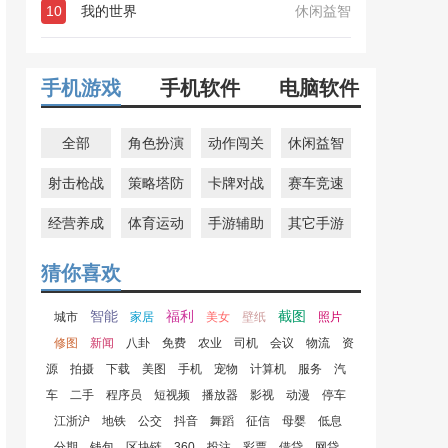
10
我的世界
休闲益智
手机游戏
手机软件
电脑软件
全部
角色扮演
动作闯关
休闲益智
射击枪战
策略塔防
卡牌对战
赛车竞速
经营养成
体育运动
手游辅助
其它手游
猜你喜欢
智能
福利
截图
城市
家居
美女
壁纸
照片
修图
新闻
八卦
免费
农业
司机
会议
物流
资
源
拍摄
下载
美图
手机
宠物
计算机
服务
汽
车
二手
程序员
短视频
播放器
影视
动漫
停车
江浙沪
地铁
公交
抖音
舞蹈
征信
母婴
低息
分期
钱包
区块链
360
投注
彩票
借贷
网贷