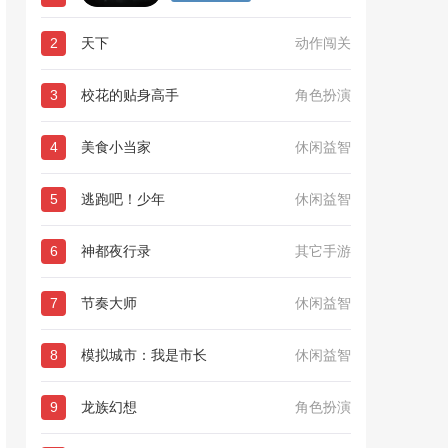
2
天下
动作闯关
3
校花的贴身高手
角色扮演
4
美食小当家
休闲益智
5
逃跑吧！少年
休闲益智
6
神都夜行录
其它手游
7
节奏大师
休闲益智
8
模拟城市：我是市长
休闲益智
9
龙族幻想
角色扮演