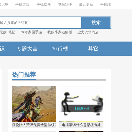
知识屋
手机游戏
手机软件
电脑软件
最近更新
手机端
无敌3塔防
驾考家园手游
我的小家破解版
业力汉堡商店
识
专题大全
排行榜
其它
热门推荐
怪物猎人荒野免费造型券领取方式分享
电摇嘲讽什么意思梗出处