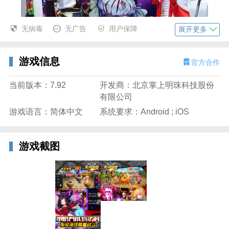
无病毒
无广告
用户保障
展开更多
游戏信息
官方合作
当前版本：7.92
开发商：北京掌上明珠科技股份
有限公司
游戏语言：简体中文
系统要求：Android ; iOS
游戏截图