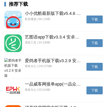
推荐下载
小小优酷最新版下载v5.4.6 安卓官方版
影音播放 | 68.11MB
下载
艺图语app下载v3.3.4 安卓免费版
系统工具 | 34.33MB
下载
爱鸽者手机版下载v3.2.9 安卓版
商务办公 | 243.57MB
下载
一品威客网接单app(一品众包)下载v2.7.1 安卓最新版
商务办公 | 55.01MB
下载