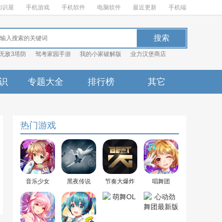
知识屋
手机游戏
手机软件
电脑软件
最近更新
手机端
无敌3塔防
驾考家园手游
我的小家破解版
业力汉堡商店
识
专题大全
排行榜
其它
热门游戏
音乐少女
黑夜传说
节奏大爆炸
唱舞团