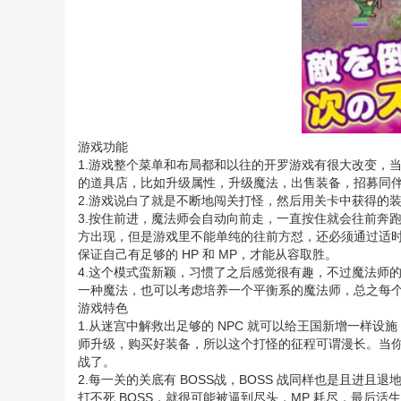
游戏功能
1.游戏整个菜单和布局都和以往的开罗游戏有很大改变，
的道具店，比如升级属性，升级魔法，出售装备，招募同
2.游戏说白了就是不断地闯关打怪，然后用关卡中获得的
3.按住前进，魔法师会自动向前走，一直按住就会往前奔跑
方出现，但是游戏里不能单纯的往前方怼，还必须通过适时地
保证自己有足够的 HP 和 MP，才能从容取胜。
4.这个模式蛮新颖，习惯了之后感觉很有趣，不过魔法师
一种魔法，也可以考虑培养一个平衡系的魔法师，总之每
游戏特色
1.从迷宫中解救出足够的 NPC 就可以给王国新增一样
师升级，购买好装备，所以这个打怪的征程可谓漫长。当
战了。
2.每一关的关底有 BOSS战，BOSS 战同样也是且进
打不死 BOSS，就很可能被逼到尽头，MP 耗尽，最后活生生