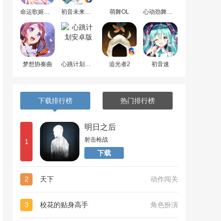
命运歌姬安卓版
初音未来梦幻歌姬
萌舞OL
心动劲舞团最新版
梦想协奏曲
心跳计划安卓版
追光者2
初音速
下载排行榜
热门排行榜
明日之后
射击枪战
1
下载
2
天下
动作闯关
3
校花的贴身高手
角色扮演