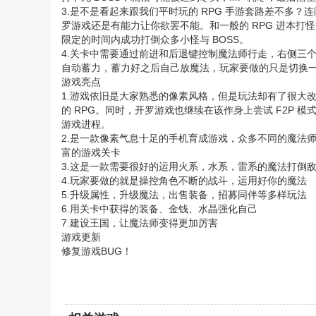
3.是不是看起来跟我们平时玩的 RPG 手游套路差不多
罗游戏还是有能力让你欲罢不能。和一般的 RPG 进本打
限定的时间内成功打倒众多小怪与 BOSS。
4.关卡中需要通过前进和后退键控制魔法师行走，右侧三
自动蓄力，蓄力好之后自己放魔法，玩家要做的只是切换
游戏亮点
1.游戏依旧是大家熟悉的像素风格，但是玩法却有了很大
的 RPG。同时，开罗游戏也继续在该作身上尝试 F2P
游戏进程。
2.是一款像素气息十足的手机育成游戏，众多不同的魔法
富的游戏关卡
3.这是一款需要很好的运用火系，水系，雷系的魔法打倒
4.玩家要做的就是操控角色不断的战斗，运用好你的魔法
5.升级属性，升级魔法，出售装备，招募同伴等多样玩法
6.用关卡中获得的装备、金钱、水晶强化自己
7.建设王国，让魔法师变得更加厉害
游戏更新
修复游戏BUG！