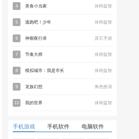
4
美食小当家
休闲益智
5
逃跑吧！少年
休闲益智
6
神都夜行录
其它手游
7
节奏大师
休闲益智
8
模拟城市：我是市长
休闲益智
9
龙族幻想
角色扮演
10
我的世界
休闲益智
手机游戏
手机软件
电脑软件