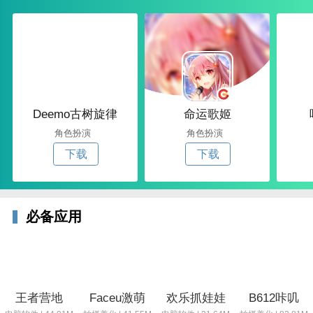
Deemo古树旋律
命运歌姬
角色扮演
角色扮演
下载
下载
必备应用
王者营地
Faceu激萌
欢乐抓娃娃
B612咔叽