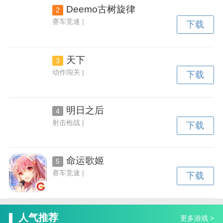
Deemo古树旋律
2
赛车竞速 |
下载
天下
3
动作闯关 |
下载
明日之后
4
射击枪战 |
下载
命运歌姬
5
赛车竞速 |
下载
人气推荐
更多游戏 >