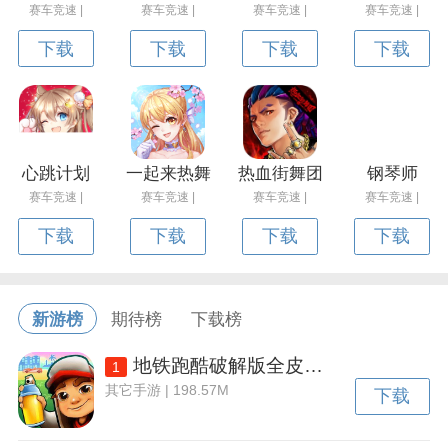
赛车竞速 |
赛车竞速 |
赛车竞速 |
赛车竞速 |
下载
下载
下载
下载
心跳计划
一起来热舞
热血街舞团
钢琴师
赛车竞速 |
赛车竞速 |
赛车竞速 |
赛车竞速 |
下载
下载
下载
下载
新游榜
期待榜
下载榜
地铁跑酷破解版全皮肤全滑板全背饰下载v3.50.2 安卓内置功能菜单版
1
其它手游 | 198.57M
下载