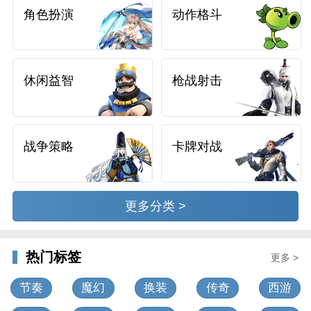
角色扮演
动作格斗
休闲益智
枪战射击
战争策略
卡牌对战
更多分类 >
热门标签
更多 >
节奏
魔幻
换装
传奇
西游