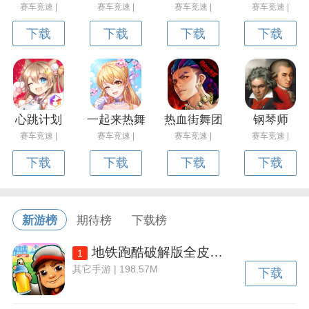
赛车竞速 |
赛车竞速 |
赛车竞速 |
赛车竞速 |
下载
下载
下载
下载
心跳计划
一起来热舞
热血街舞团
钢琴师
赛车竞速 |
赛车竞速 |
赛车竞速 |
赛车竞速 |
下载
下载
下载
下载
新游榜
期待榜
下载榜
地铁跑酷破解版全皮肤全滑板全背饰下载v3.50.2 安卓内置功能菜单版
1
其它手游 | 198.57M
下载