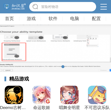
冒险村物语
首页
游戏
软件
电脑
配置
从HarmonyOS过渡到OpenHarmony应用开发指南&埋坑
精品游戏
Deemo古树旋律
命运歌姬
唱舞全明星
不可思议乐队