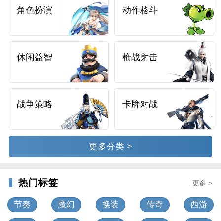
角色扮演
动作格斗
休闲益智
枪战射击
战争策略
卡牌对战
更多分类 >
热门标签
更多 >
节奏
魔幻
换装
传奇
西游