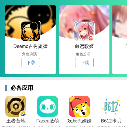
Deemo古树旋律
命运歌姬
角色扮演
角色扮演
下载
下载
必备应用
王者营地
Faceu激萌
欢乐抓娃娃
B612咔叽