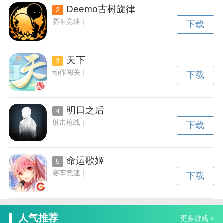
Deemo古树旋律
2
赛车竞速 |
下载
天下
3
动作闯关 |
下载
明日之后
4
射击枪战 |
下载
命运歌姬
5
赛车竞速 |
下载
人气推荐
更多游戏 >