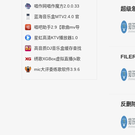
唱作网唱作魔方2.0.0.33
超级
蓝海音乐盒MTV2.4.0 官
唱吧助手2.9【歌曲mv导
星虹高清KTV播放器1.0
高音质DJ音乐盒缓存查找
FIL
绣歌XGBox虚拟直播(k歌
mic大评委练歌软件3.9.6
反删