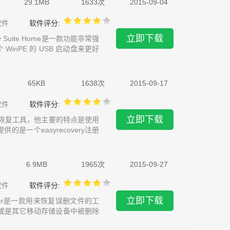
29.1MB
1633次
2015-09-04
软件
软件评分:
立即下载
overy Suite Home是一款功能非常强
nPE 的 USB 启动盘来更好
te Home破解版，有需要的欢迎下载
65KB
1638次
2015-09-17
软件
软件评分:
立即下载
威的数据恢复工具，他主要的特点是使用
一个easyrecovery注册
G-Q9LBCT-6ACQ52-
6.9MB
1965次
2015-09-27
软件
软件评分:
立即下载
deleter是一款用来恢复误删文件的工
盘或是其它移动存储设备中被删除
要功能一览： 恢复 NTFS