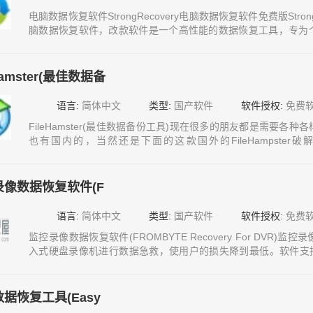
电脑数据恢复软件StrongRecovery电脑数据恢复软件免费版Stro
脑数据恢复软件，改款软件是一个高性能的数据恢复工具，专为
够同时包含多种强大功能，给你不一样的人生体验，本款软件绿
的小伙伴们千万不要错过电脑数据恢复工具
Hamster(最佳数据备
语言:
简体中文
类型:
国产软件
软件授权:
免费
FileHamster(最佳数据备份工具)现在很多的朋友都是需要各
也有国内的，当然还是下面的这款国外的FileHampste
FileHampster怎么样FileHampster主要功能FileHamps
的工作文件时，它同FileHamster
录像数据恢复软件(F
语言:
简体中文
类型:
国产软件
软件授权:
免费
监控录像数据恢复软件(FROMBYTE Recovery For DVR
入式硬盘录像机进行数据急救，使用户的损失降到最低。软件支持
本，包括加密和非加密的嵌入式硬盘监控。软件可以自动重组视
间，不会出现通道乱跳现象，可完美恢复DHFS及录像数据恢复
据恢复工具(Easy