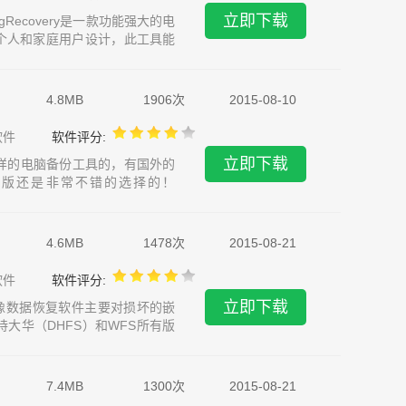
立即下载
ngRecovery是一款功能强大的电
个人和家庭用户设计，此工具能
色安全，完全可放心使用，喜欢
4.8MB
1906次
2015-08-10
软件
软件评分:
立即下载
种各样的电脑备份工具的，有国外的
r破解版还是非常不错的选择的！
ter提供了实时的备份方案，当你保存当前
4.6MB
1478次
2015-08-21
软件
软件评分:
立即下载
)监控录像数据恢复软件主要对损坏的嵌
大华（DHFS）和WFS所有版
频、自动处理通道，自动处理时
7.4MB
1300次
2015-08-21