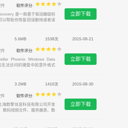
软件
软件评分:
立即下载
ata Recovery 是一款基于驱动器级别
可以帮助你恢复因误删除或者误
以分类以图片、媒体、文档的类
5.6MB
1538次
2015-08-21
软件
软件评分:
立即下载
lar Phoenix Windows Data
你的无法访问的硬盘中因意外格式
破坏的文件，并使其数据恢复。
3.2MB
1410次
2015-08-30
软件
软件评分:
立即下载
上海数擎信息科技有限公司开发
件、数码视频文件、服务器类、数
尽有，有需要的快拿走吧！上海