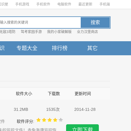
知识屋
手机游戏
手机软件
电脑软件
最近更新
手机端
无敌3塔防
驾考家园手游
我的小家破解版
业力汉堡商店
识
专题大全
排行榜
其它
软件大小
下载数
更新时间
31.2MB
1535次
2014-11-28
软件
软件评分:
立即下载
失的监控文件！赤兔海康监控恢