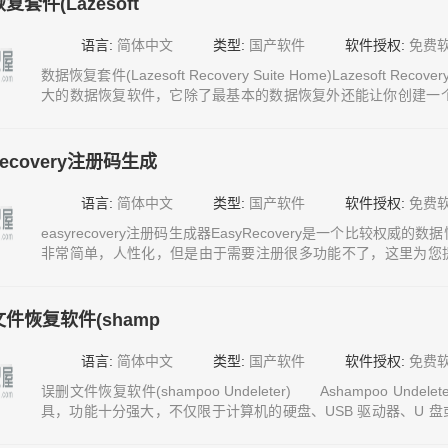
复套件(Lazesoft
语言:
简体中文
类型:
国产软件
软件授权:
免费
数据恢复套件(Lazesoft Recovery Suite Home)Lazesoft Rec
大的数据恢复软件，它除了最基本的数据恢复外还能让你创建一个 Wi
的进行系统的恢复。知识屋带来的是Lazesoft Recovery Sui
使用！Lazesoft Recovery Suite H数据恢复软件
yrecovery注册码生成
语言:
简体中文
类型:
国产软件
软件授权:
免费
easyrecovery注册码生成器EasyRecovery是一个比较权
非常简单，人性化，但是由于需要注册很多功能不了，这里为您提供的是
码生成器，让我轻松免费这个数据恢复神器。安装序列号:52LDJ
R35200#160;安装ID:4AJRY6easyrecovery注册码
件恢复软件(shamp
语言:
简体中文
类型:
国产软件
软件授权:
免费
误删文件恢复软件(shampoo Undeleter) Ashampoo Un
具，功能十分强大，不仅限于计算机的硬盘、USB 驱动器、U 
的文件也一样能被恢复。而且已经破解，享受到所有功能。 重