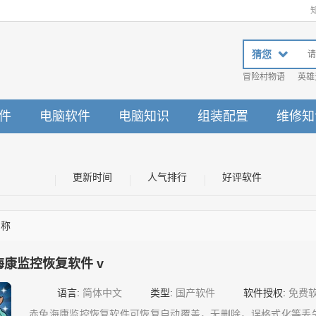
猜您
冒险村物语
英雄
件
电脑软件
电脑知识
组装配置
维修知
更新时间
人气排行
好评软件
名称
海康监控恢复软件 v
语言:
简体中文
类型:
国产软件
软件授权:
免费
赤兔海康监控恢复软件可恢复自动覆盖，无删除，误格式化等丢