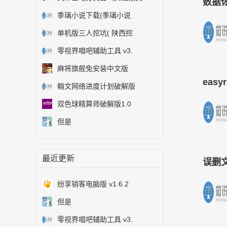
数据恢
季璃小说下载(季璃小说
单机版三人挖坑( 陕西挖
零视界唱吧辅助工具 v3.
麻将旗舰免安装中文版
eas
翰文网络进度计划破解版
双色球精算师破解版1.0
但是
最近更新
误删文
纷享销客电脑版 v1.6.2
但是
零视界唱吧辅助工具 v3.