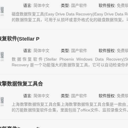
语言:
简体中文
类型:
国产软件
软件授权:
免费
磁盘数据恢复工具(Easy Drive Data Recovery)Easy Drive D
的数据恢复工具，可用于从损坏或意外格式化的磁盘数据恢复。
格式化而损失的各种数据，支持直接预览待恢复文件的内容，可
型来分别显示待恢复的文件列表。数据恢复
软件(Stellar P
语言:
简体中文
类型:
国产软件
软件授权:
免费
数据恢复软件(Stellar Phoenix Windows Data Recovery)Stel
Recovery 是一个功能强大的数据恢复工具，它可以自动检查
化、病毒问题、软件故障、操作失误等各种原因造成的被损伤及
软件功能全面，内置磁盘分区数据恢复、CD/DVD数据数据恢复
数擎数据恢复工具合
语言:
简体中文
类型:
国产软件
软件授权:
免费
上海数擎数据恢复工具合集上海数擎数据恢复工具合集是一款由
的万能数据恢复软件合集，里面包括了office文件、监控录像文
据库类、压缩包类、邮件类和通用类数据恢复，非常齐全，应有
数擎数据恢复数据恢复工具