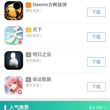
Deemo古树旋律
2
赛车竞速 |
下载
天下
3
动作闯关 |
下载
明日之后
4
射击枪战 |
下载
命运歌姬
5
赛车竞速 |
下载
人气推荐
更多游戏 >