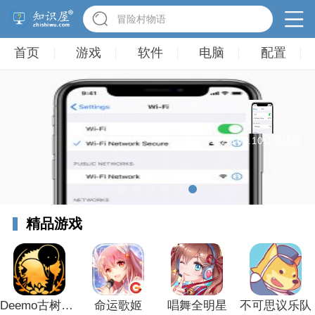
冒险村物语
首页
游戏
软件
电脑
配置
192.168.10.1手机登录改wifi密码
精品游戏
Deemo古树旋律
命运歌姬
唱舞全明星
不可思议乐队