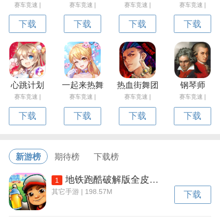
赛车竞速 |
赛车竞速 |
赛车竞速 |
赛车竞速 |
下载
下载
下载
下载
心跳计划
一起来热舞
热血街舞团
钢琴师
赛车竞速 |
赛车竞速 |
赛车竞速 |
赛车竞速 |
下载
下载
下载
下载
新游榜
期待榜
下载榜
地铁跑酷破解版全皮肤全滑板全背饰下载v3.50.2 安卓内置功能菜单版
1
其它手游 | 198.57M
下载