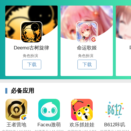
Deemo古树旋律
命运歌姬
角色扮演
角色扮演
下载
下载
必备应用
王者营地
Faceu激萌
欢乐抓娃娃
B612咔叽