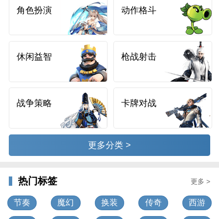
角色扮演
动作格斗
休闲益智
枪战射击
战争策略
卡牌对战
更多分类 >
热门标签
更多 >
节奏
魔幻
换装
传奇
西游