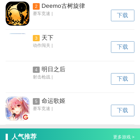
Deemo古树旋律
2
赛车竞速 |
下载
天下
3
动作闯关 |
下载
明日之后
4
射击枪战 |
下载
命运歌姬
5
赛车竞速 |
下载
人气推荐
更多游戏 >