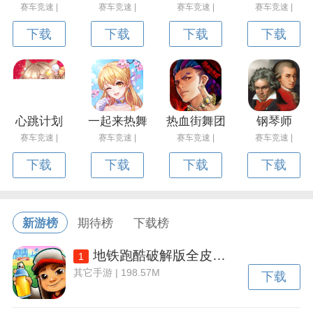
赛车竞速 |
赛车竞速 |
赛车竞速 |
赛车竞速 |
下载
下载
下载
下载
心跳计划
一起来热舞
热血街舞团
钢琴师
赛车竞速 |
赛车竞速 |
赛车竞速 |
赛车竞速 |
下载
下载
下载
下载
新游榜
期待榜
下载榜
地铁跑酷破解版全皮肤全滑板全背饰下载v3.50.2 安卓内置功能菜单版
1
其它手游 | 198.57M
下载