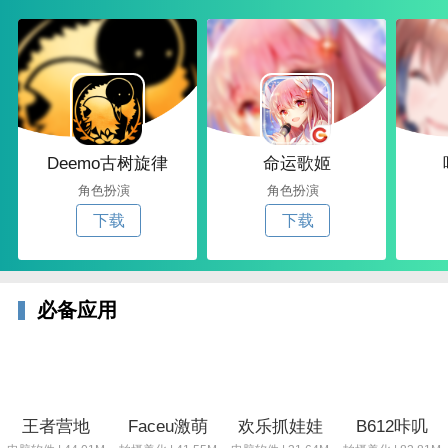
Deemo古树旋律
命运歌姬
角色扮演
角色扮演
下载
下载
必备应用
王者营地
Faceu激萌
欢乐抓娃娃
B612咔叽