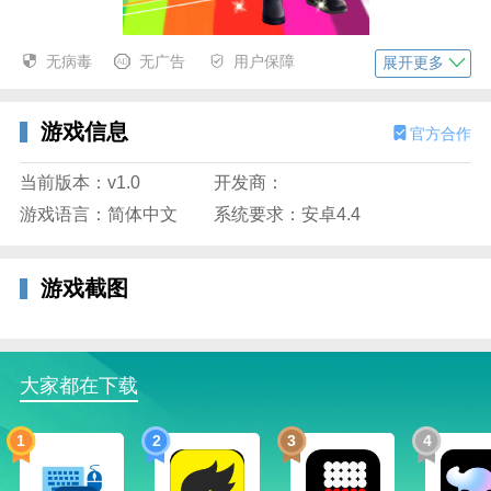
炫舞浪漫爱手游简介
无病毒
无广告
用户保障
展开更多
炫舞浪漫爱官方版年度最炫最浪漫的3D音乐舞蹈类手游
火爆来袭！时尚帅气的人物造型，酷炫华丽的舞美灯
游戏信息
官方合作
光，让你在近百首时尚舞曲中根本停不下来，全场领
嗨！创立舞团，共建家族，不比战力只比帅！上百款流
当前版本：v1.0
开发商：
行服饰，自由组合，无论你是高冷女王，还是呆萌小萝
游戏语言：简体中文
系统要求：安卓4.4
莉；
不管你是霸道总裁，亦或是帅气小正太，随你百搭任你
游戏截图
组合！每天都是你的Style主场！每天你都是万众瞩目的
时尚领袖！还在等什么~
赶快舞动指尖俘获爱，一起炫舞浪漫爱！
大家都在下载
1
2
3
4