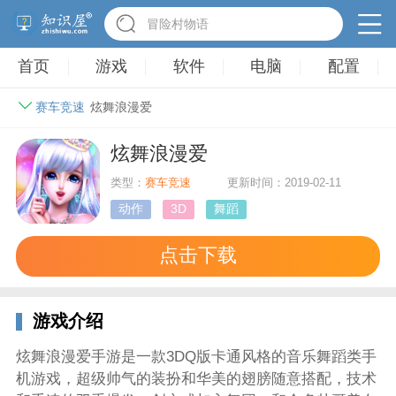
冒险村物语
首页
游戏
软件
电脑
配置
赛车竞速
炫舞浪漫爱
炫舞浪漫爱
类型：
赛车竞速
更新时间：2019-02-11
动作
3D
舞蹈
点击下载
游戏介绍
炫舞浪漫爱手游是一款3DQ版卡通风格的音乐舞蹈类手
机游戏，超级帅气的装扮和华美的翅膀随意搭配，技术