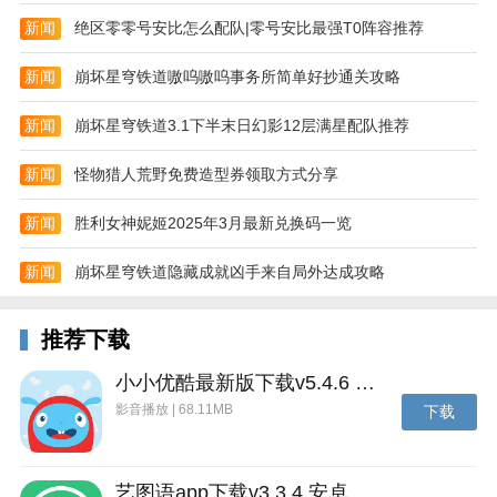
新闻
绝区零零号安比怎么配队|零号安比最强T0阵容推荐
新闻
崩坏星穹铁道嗷呜嗷呜事务所简单好抄通关攻略
新闻
崩坏星穹铁道3.1下半末日幻影12层满星配队推荐
炫舞浪漫爱手游测评
新闻
怪物猎人荒野免费造型券领取方式分享
炫舞浪漫爱下载来了!炫舞浪漫爱是一款浪漫的手机舞
新闻
胜利女神妮姬2025年3月最新兑换码一览
蹈网游，游戏的画质较为精致靓丽，有各种漂亮的时装
饰品，各种精美的场景，以及精致的游戏人设，更有语
新闻
崩坏星穹铁道隐藏成就凶手来自局外达成攻略
音、亲属系统，快来加入游戏享受全新的视听体验吧。
快点击上方的炫舞浪漫爱下载按钮吧!
推荐下载
小小优酷最新版下载v5.4.6 安卓官方版
影音播放 | 68.11MB
下载
艺图语app下载v3.3.4 安卓免费版