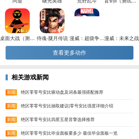
问道
曙光英雄
荒野乱斗
盲剑II（测试版）
4、移动平台上真3D效果的舞蹈游戏，拥有领先同类游
戏的精致画面和完美手感的对局玩法;
5、更可畅享音乐舞蹈乐趣，拥有全3D可行走和进行多
人动作的房间;
桌面大战（测试版）
侍魂-胧月传说
漫威：超级争霸战
漫威：未来之战
6、同时植入语音系统与亲属系统，专注社区的交友互
动。
查看更多动作
相关游戏新闻
新闻
绝区零零号安比驱动盘及词条最强搭配推荐
新闻
绝区零零号安比抽取建议|零号安比强度详细介绍
新闻
绝区零零号安比四星五星音擎选择推荐
新闻
绝区零零号安比毕业面板要多少 最佳毕业面板一览