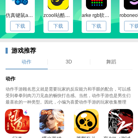
仿真键鼠app官方版下载v1.4.3.58 安卓最新版
zcool站酷官方版下载v5.15.0 安卓最新版本
arke rgb软件下载v20.0 安卓版
下载
下载
下载
下
游戏推荐
动作
3D
舞蹈
动作
动作手游顾名思义就是需要玩家的反应能力和手眼的配合，可以感
受到拳拳到肉刀刀见血的畅快打击感。当然，动作手游也是男生们
炫舞浪漫爱手游特色
最喜欢的一种类型。因此，小编为喜爱动作手游的玩家收集整理
1、靓丽的3D人物形像，充满质感的服装饰品;
2018年最好玩的动作手游大全，并提供免费下载资源。欢迎免费下
载动作手游。
2、精美的场景，极具冲击力的灯光特效;
3、全方位的打造惊艳感，带来全新的视听体验。