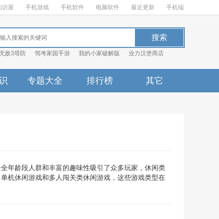
知识屋
手机游戏
手机软件
电脑软件
最近更新
手机端
无敌3塔防
驾考家园手游
我的小家破解版
业力汉堡商店
识
专题大全
排行榜
其它
合全年龄段人群和丰富的趣味性吸引了众多玩家，休闲类
、单机休闲游戏和多人闯关类休闲游戏，这些游戏类型在