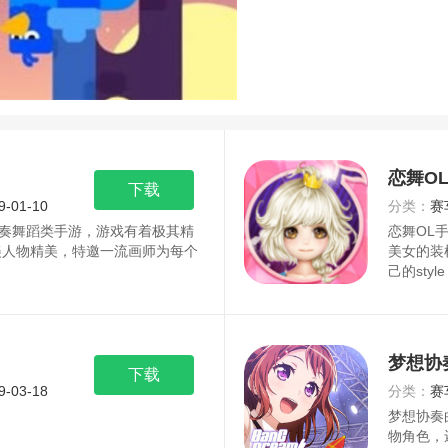
恋舞O
下载
9-01-10
分类：
赛
奏舞蹈类手游，游戏有着极其精
恋舞OL
美人物精美，特邀一流画师为每个
美女的装
己的styl
梦想协
下载
9-03-18
分类：
赛
梦想协奏
物角色，