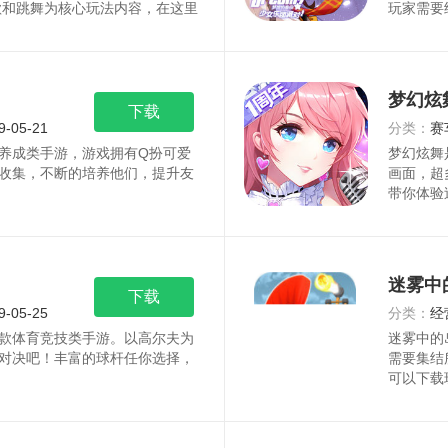
歌和跳舞为核心玩法内容，在这里
玩家需要
梦幻炫
下载
9-05-21
分类：
赛
养成类手游，游戏拥有Q扮可爱
梦幻炫舞
收集，不断的培养他们，提升友
画面，超
带你体验
迷雾中
下载
9-05-25
分类：
经
款体育竞技类手游。以高尔夫为
迷雾中的
对决吧！丰富的球杆任你选择，
需要集结
可以下载