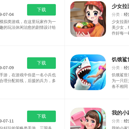
少女拉
下载
9-07-04
分类：
经
模拟类游戏，在这里玩家作为一
少女拉面
趣的玩法休闲治愈的剧情设计给
美少女，
作好每一
饥饿鲨
下载
9-07-09
分类：
经
手游，在游戏中你是一名小兵也
饥饿鲨世
合理分配前线，后援的兵力，多
为一只巨
各不相同
我的小
下载
9-07-11
分类：
经
分好玩的策略类手游。三国杀，
我的小家