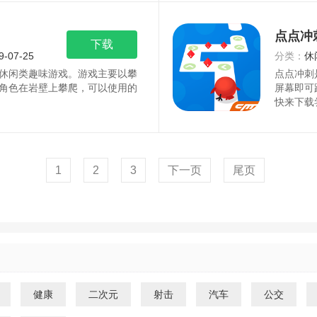
点点冲
下载
9-07-25
分类：
休
休闲类趣味游戏。游戏主要以攀
点点冲刺
角色在岩壁上攀爬，可以使用的
屏幕即可
快来下载
1
2
3
下一页
尾页
健康
二次元
射击
汽车
公交