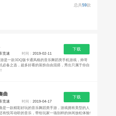
总共
59
款
L
下载
车竞速
时间：
2019-02-11
手游是一款3DQ版卡通风格的音乐舞蹈类手机游戏，帅哥
机必备之选，超多好看的装扮自由混搭，秀出只属于你自
e！
奏曲
下载
车竞速
时间：
2019-04-17
曲是一款精彩好玩的音乐舞蹈类手游，游戏拥有美型的人
还有悦耳动听的音乐，带给玩家一场别样的休闲放松体验!