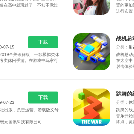
编在高中就玩过了，不知不觉过
置的更加
进行布置
战机总
下载
9-07-15
分类：
射
019全关破解版，一款模拟类休
战机总动
考类休闲手游。在游戏中玩家可
在太空中
射击体验
跳舞的线2
下载
9-07-23
分类：
休
版社出版，负责运营。游戏版文号
跳舞的线
音乐开始
京畅元国讯科技有限公司
终点，灵