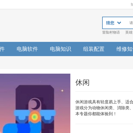
猜您
冒险村物语
英雄
件
电脑软件
电脑知识
组装配置
维修知
休闲
休闲游戏具有轻度易上手、适
游戏分为动物休闲类、消除类
本专题你都能体验到！