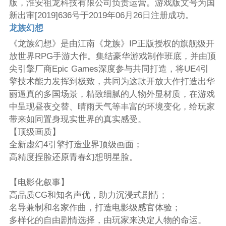
版，淮安祖龙科技有限公司负责运营。游戏版文号为国
新出审[2019]636号于2019年06月26日注册成功。
龙族幻想
《龙族幻想》是由江南《龙族》IP正版授权的旗舰级开
放世界RPG手游大作。集结豪华游戏制作班底，并由顶
尖引擎厂商Epic Games深度参与共同打造，将UE4引
擎技术能力发挥到极致，共同为这款开放大作打造出华
丽逼真的多国场景，精致细腻的人物外显材质，在游戏
中呈现昼夜交替、晴雨天气等丰富的环境变化，给玩家
带来如同置身现实世界的真实感受。
【顶级画质】
全新虚幻4引擎打造业界顶级画面；
高精度捏脸还原青春幻想明星脸。
【电影化叙事】
高品质CG和知名声优，助力沉浸式剧情；
名导兼制和名家作曲，打造电影级感官体验；
多样化的自由剧情选择，由玩家来决定人物的命运。