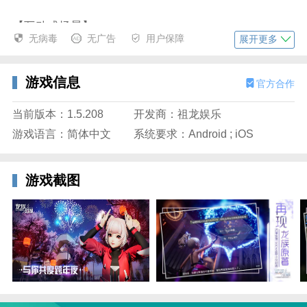
【互动式场景】
无病毒
无广告
用户保障
展开更多
疾行游泳，踏遍山川湖海；
天气昼夜，感受日升日落；
场景动态，体验浪漫秋千。
游戏信息
官方合作
【神秘异闻】
当前版本：1.5.208
开发商：祖龙娱乐
探索世界，了解NPC背后的过往；
游戏语言：简体中文
系统要求：Android ; iOS
跋山涉水，探秘风声吹过的故事。
游戏截图
【高策略副本、热血战场】
无处不在的陷阱，诡秘莫测的谜题；
冲进敌阵如风卷残云，外围游走片叶不沾身。