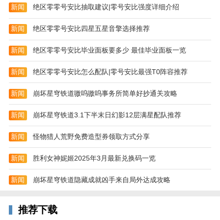
新闻
绝区零零号安比抽取建议|零号安比强度详细介绍
新闻
绝区零零号安比四星五星音擎选择推荐
新闻
绝区零零号安比毕业面板要多少 最佳毕业面板一览
新闻
绝区零零号安比怎么配队|零号安比最强T0阵容推荐
新闻
崩坏星穹铁道嗷呜嗷呜事务所简单好抄通关攻略
新闻
崩坏星穹铁道3.1下半末日幻影12层满星配队推荐
新闻
怪物猎人荒野免费造型券领取方式分享
新闻
胜利女神妮姬2025年3月最新兑换码一览
新闻
崩坏星穹铁道隐藏成就凶手来自局外达成攻略
推荐下载