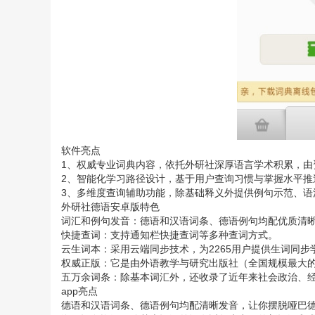
软件亮点
1、权威专业词典内容，依托外研社深厚语言学术积累，
2、智能化学习路径设计，基于用户查询习惯与掌握水平推
3、多维度查询辅助功能，除基础释义外提供例句示范、语
外研社德语安卓版特色
词汇和例句发音：德语和汉语词条、德语例句均配优质清
快捷查词：支持通知栏快捷查词等多种查词方式。
云生词本：采用云端同步技术，为2265用户提供生词同
权威正版：它是由外语教学与研究出版社（全国规模最大
五万余词条：除基本词汇外，还收录了近年来社会政治、
app亮点
德语和汉语词条、德语例句均配清晰发音，让你摆脱哑巴