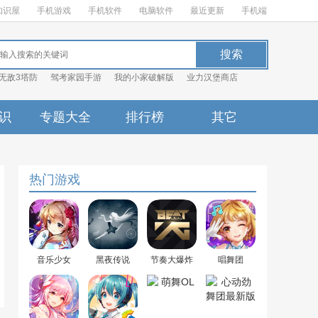
知识屋
手机游戏
手机软件
电脑软件
最近更新
手机端
无敌3塔防
驾考家园手游
我的小家破解版
业力汉堡商店
识
专题大全
排行榜
其它
热门游戏
音乐少女
黑夜传说
节奏大爆炸
唱舞团