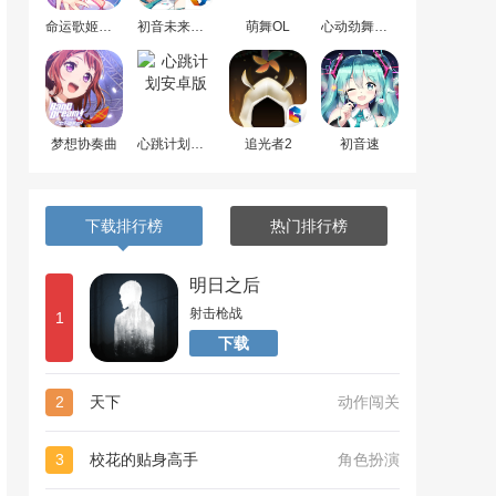
命运歌姬安卓版
初音未来梦幻歌姬
萌舞OL
心动劲舞团最新版
梦想协奏曲
心跳计划安卓版
追光者2
初音速
下载排行榜
热门排行榜
明日之后
射击枪战
1
下载
2
天下
动作闯关
3
校花的贴身高手
角色扮演