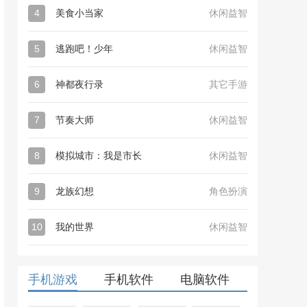
4
美食小当家
休闲益智
5
逃跑吧！少年
休闲益智
6
神都夜行录
其它手游
7
节奏大师
休闲益智
8
模拟城市：我是市长
休闲益智
9
龙族幻想
角色扮演
10
我的世界
休闲益智
手机游戏
手机软件
电脑软件