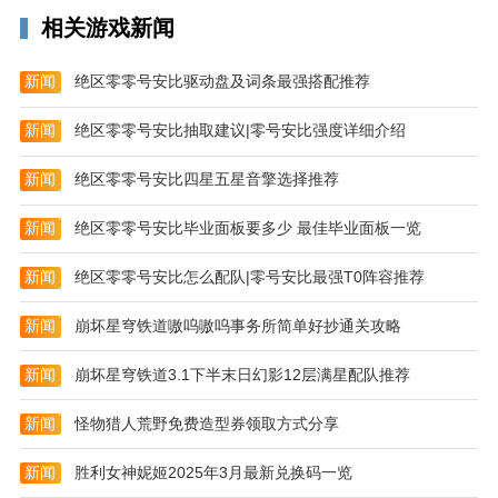
索、配对与添加。
相关游戏新闻
新闻
绝区零零号安比驱动盘及词条最强搭配推荐
新闻
绝区零零号安比抽取建议|零号安比强度详细介绍
新闻
绝区零零号安比四星五星音擎选择推荐
新闻
绝区零零号安比毕业面板要多少 最佳毕业面板一览
新闻
绝区零零号安比怎么配队|零号安比最强T0阵容推荐
新闻
崩坏星穹铁道嗷呜嗷呜事务所简单好抄通关攻略
新闻
崩坏星穹铁道3.1下半末日幻影12层满星配队推荐
新闻
怪物猎人荒野免费造型券领取方式分享
新闻
胜利女神妮姬2025年3月最新兑换码一览