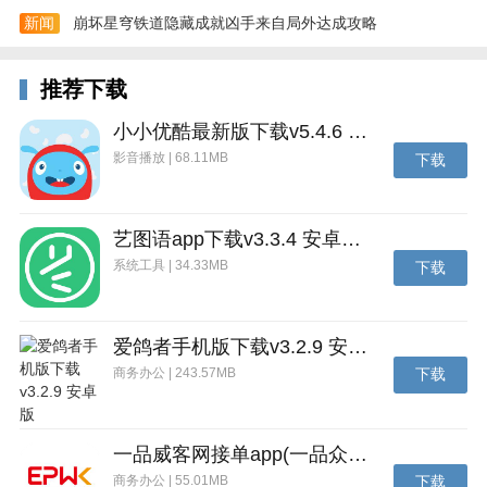
新闻
崩坏星穹铁道隐藏成就凶手来自局外达成攻略
推荐下载
小小优酷最新版下载v5.4.6 安卓官方版
4、在个人页面中，可以浏览和管理设备相册，并查阅
影音播放 | 68.11MB
下载
详细的操作帮助指南。
艺图语app下载v3.3.4 安卓免费版
系统工具 | 34.33MB
下载
爱鸽者手机版下载v3.2.9 安卓版
商务办公 | 243.57MB
下载
一品威客网接单app(一品众包)下载v2.7.1 安卓最新版
商务办公 | 55.01MB
下载