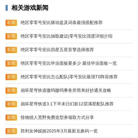
3、所有的故障信息在应用中就能清楚了解，便于用户
相关游戏新闻
可以及时处理；
新闻
绝区零零号安比驱动盘及词条最强搭配推荐
4、支持离线状态下进行操控，便于用户可以更高效的
进行拍摄操作；
新闻
绝区零零号安比抽取建议|零号安比强度详细介绍
5、为用户提供了多种使用的模式，用户可以自行选
新闻
绝区零零号安比四星五星音擎选择推荐
择，并可以高效使用；
新闻
绝区零零号安比毕业面板要多少 最佳毕业面板一览
更新内容
v2.3.0版本
新闻
绝区零零号安比怎么配队|零号安比最强T0阵容推荐
1.修复部分bug
新闻
崩坏星穹铁道嗷呜嗷呜事务所简单好抄通关攻略
2.新加部分功能
新闻
崩坏星穹铁道3.1下半末日幻影12层满星配队推荐
新闻
怪物猎人荒野免费造型券领取方式分享
新闻
胜利女神妮姬2025年3月最新兑换码一览