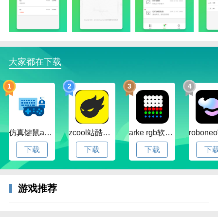
一览相机电量，随手打开app即可直观的查看相机当前
的剩余电量而能够随时充电；
查看相机运行，作为管理人员可以在此查看各个区域之
内安装的相机运行状态；
大家都在下载
在线升级相机，如果智能相机有新的版本则可以这里及
时的对2265相机进行升级；
1
2
3
4
智能拍摄照片，在游乐园的时候如果客户有需求的时候
可以为其智能拍摄照片和视频；
适用范围广泛，这款应用可以为全国的工程师、全国的
仿真键鼠app官方版下载v1.4.3.58 安卓最新版
zcool站酷官方版下载v5.15.0 安卓最新版本
arke rgb软件下载v20.0 安卓版
游乐场工作人员使用；
下载
下载
下载
下
软件亮点
1、通过应用就能实现拍摄，并且在应用中就能清楚了
解拍摄的内容；
游戏推荐
2、有效帮助用户更加高效的进行的操控，了解数据详
情 ，简单方便；