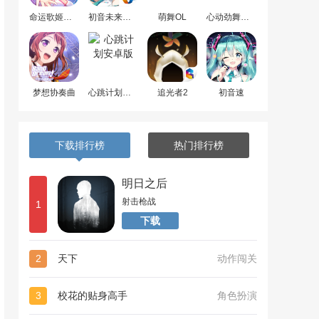
命运歌姬安卓版
初音未来梦幻歌姬
萌舞OL
心动劲舞团最新版
梦想协奏曲
心跳计划安卓版
追光者2
初音速
下载排行榜
热门排行榜
明日之后
射击枪战
1
下载
2
天下
动作闯关
3
校花的贴身高手
角色扮演