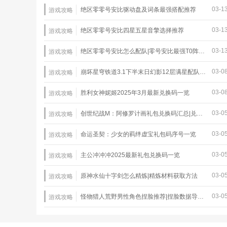
03-1
绝区零零号安比驱动盘及词条最强搭配推荐
游戏攻略
03-1
绝区零零号安比四星五星音擎选择推荐
游戏攻略
03-1
绝区零零号安比怎么配队|零号安比最强T0阵容推荐
游戏攻略
03-0
崩坏星穹铁道3.1下半末日幻影12层满星配队推荐
游戏攻略
03-0
胜利女神妮姬2025年3月最新兑换码一览
游戏攻略
03-0
创世纪战M：阿修罗计画礼包兑换码汇总|兑换码使用教程
游戏攻略
03-0
命运圣契：少女的羁绊虚宝礼包码序号一览
游戏攻略
03-0
主公冲冲冲2025最新礼包兑换码一览
游戏攻略
03-0
原神水仙十字剑怎么精炼|精炼材料获取方法
游戏攻略
03-0
怪物猎人荒野男性角色捏脸推荐|捏脸数据导入教程
游戏攻略