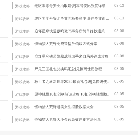
3
03-13
绝区零零号安比抽取建议|零号安比强度详细介绍
游戏攻略
3
03-13
绝区零零号安比毕业面板要多少 最佳毕业面板一览
游戏攻略
3
03-08
崩坏星穹铁道嗷呜嗷呜事务所简单好抄通关攻略
游戏攻略
8
03-08
怪物猎人荒野免费造型券领取方式分享
游戏攻略
8
03-08
崩坏星穹铁道隐藏成就凶手来自局外达成攻略
游戏攻略
5
03-05
尸鬼三国礼包兑换码汇总|兑换码使用教程
游戏攻略
5
03-05
救世者之树新世界2025最新礼包码|兑换码使用教程
游戏攻略
5
03-05
原神触摸10把剑柄解谜攻略|10把剑柄触摸顺序详解
游戏攻略
5
03-05
怪物猎人荒野超美女生捏脸数据大全
游戏攻略
5
03-05
怪物猎人荒野大小金冠高效速刷方法分享
游戏攻略