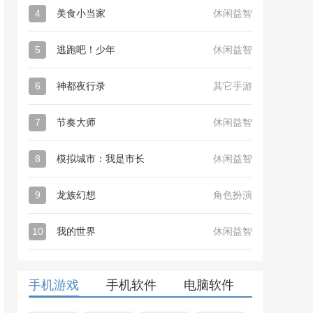
4
美食小当家
休闲益智
5
逃跑吧！少年
休闲益智
6
神都夜行录
其它手游
7
节奏大师
休闲益智
8
模拟城市：我是市长
休闲益智
9
龙族幻想
角色扮演
10
我的世界
休闲益智
手机游戏
手机软件
电脑软件