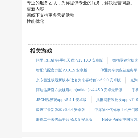
专业的服务团队，为你提供专业的服务，解决经营问题。
更新内容
离线下支持更多营销活动
性能优化
相关游戏
阿里巴巴猫享(手机天猫) v13.10.0 安卓版
微拍堂鉴宝版客户端
智配汽配官方版 v3.0.15 安卓版
一件通共享供应链服务平台 v
京东极速版最新版本(改名为京喜特价) v6.9.0 安卓版
点淘软
阿迪达斯官方旗舰店app(adidas) v4.45.0 安卓最新版
手机
JSCN视界观app v5.4.1 安卓版
批批网服装批发app v11.9
聚玻宝最新版本 v6.4.4 安卓版
中海物业优你家手机开门软件 
胖虎二手奢侈品平台 v5.0.8 安卓版
Net-a-Porter中国官