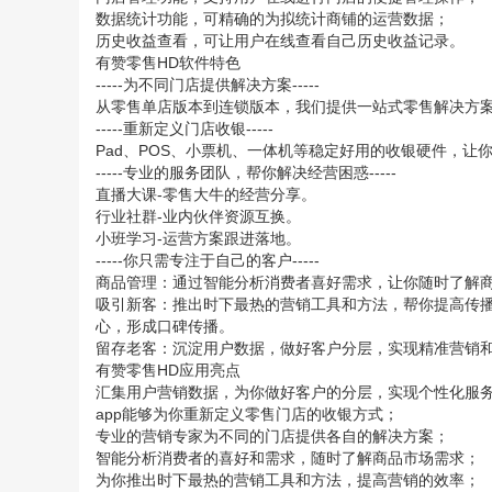
数据统计功能，可精确的为拟统计商铺的运营数据；
历史收益查看，可让用户在线查看自己历史收益记录。
有赞零售HD软件特色
-----为不同门店提供解决方案-----
从零售单店版本到连锁版本，我们提供一站式零售解决方
-----重新定义门店收银-----
Pad、POS、小票机、一体机等稳定好用的收银硬件，让
-----专业的服务团队，帮你解决经营困惑-----
直播大课-零售大牛的经营分享。
行业社群-业内伙伴资源互换。
小班学习-运营方案跟进落地。
-----你只需专注于自己的客户-----
商品管理：通过智能分析消费者喜好需求，让你随时了解
吸引新客：推出时下最热的营销工具和方法，帮你提高传
心，形成口碑传播。
留存老客：沉淀用户数据，做好客户分层，实现精准营销
有赞零售HD应用亮点
汇集用户营销数据，为你做好客户的分层，实现个性化服
app能够为你重新定义零售门店的收银方式；
专业的营销专家为不同的门店提供各自的解决方案；
智能分析消费者的喜好和需求，随时了解商品市场需求；
为你推出时下最热的营销工具和方法，提高营销的效率；