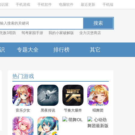
知识屋
手机游戏
手机软件
电脑软件
最近更新
手机端
无敌3塔防
驾考家园手游
我的小家破解版
业力汉堡商店
识
专题大全
排行榜
其它
热门游戏
音乐少女
黑夜传说
节奏大爆炸
唱舞团