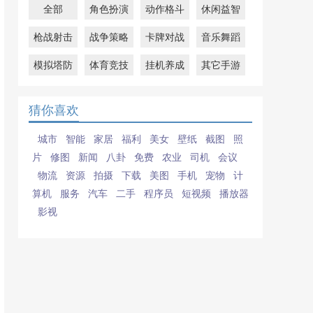
全部
角色扮演
动作格斗
休闲益智
枪战射击
战争策略
卡牌对战
音乐舞蹈
模拟塔防
体育竞技
挂机养成
其它手游
猜你喜欢
城市
智能
家居
福利
美女
壁纸
截图
照
片
修图
新闻
八卦
免费
农业
司机
会议
物流
资源
拍摄
下载
美图
手机
宠物
计
算机
服务
汽车
二手
程序员
短视频
播放器
影视