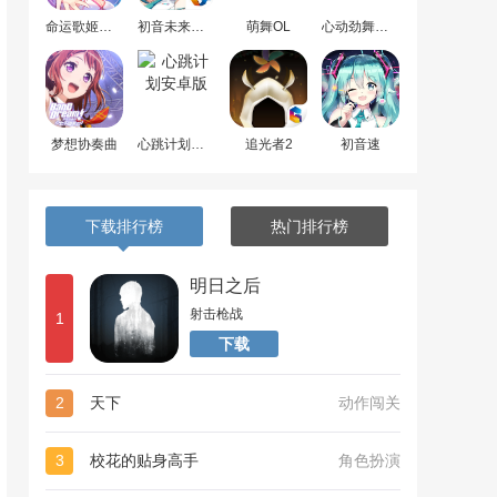
命运歌姬安卓版
初音未来梦幻歌姬
萌舞OL
心动劲舞团最新版
梦想协奏曲
心跳计划安卓版
追光者2
初音速
下载排行榜
热门排行榜
明日之后
射击枪战
1
下载
2
天下
动作闯关
3
校花的贴身高手
角色扮演