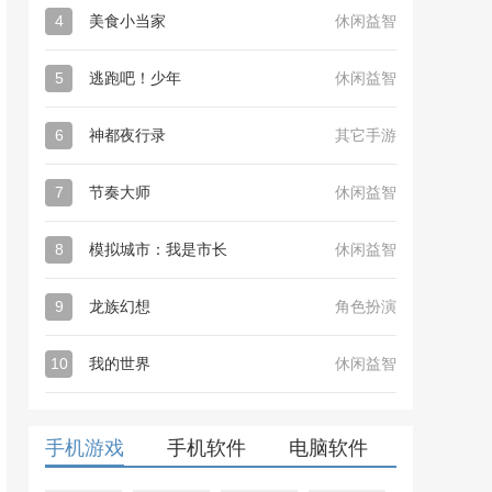
4
美食小当家
休闲益智
5
逃跑吧！少年
休闲益智
6
神都夜行录
其它手游
7
节奏大师
休闲益智
8
模拟城市：我是市长
休闲益智
9
龙族幻想
角色扮演
10
我的世界
休闲益智
手机游戏
手机软件
电脑软件