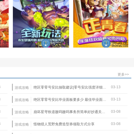
更多>>
3
03-13
绝区零零号安比抽取建议|零号安比强度详细介绍
游戏攻略
3
03-13
绝区零零号安比毕业面板要多少 最佳毕业面板一览
游戏攻略
3
03-08
崩坏星穹铁道嗷呜嗷呜事务所简单好抄通关攻略
游戏攻略
8
03-08
怪物猎人荒野免费造型券领取方式分享
游戏攻略