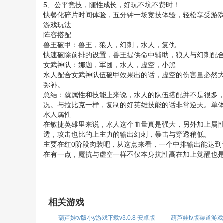
5、公平竞技，随性成长，好玩不坑不费时！
快餐化碎片时间体验，五分钟一场竞技体验，轻松享受游
游戏玩法
阵容搭配
兽王破甲：兽王，狼人，幻刺，水人，复仇
快速破除前排的设置，兽王提供命中辅助，狼人与幻刺配
女武神队：娜迦，军团，水人，虚空，小黑
水人配合女武神队伍破甲效果出的话，虚空的伤害量必然
弥补。
总结：就属性和技能上来说，水人的队伍搭配并不是很多，
况。与拉比克一样，复制的好英雄技能的话非常逆天。单
水人属性
在敏捷英雄里来说，水人这个血量真是强大，另外加上属
透，攻击也比的上主力的输出幻刺，暴击与穿透稍低。
主要在红0阶段肉装吧，从这点来看，一个中排输出能达到
在有一点，魔抗与虚空一样不仅本身抗性高在加上觉醒也
相关游戏
葫芦娃tv版小y游戏下载v3.0.8 安卓版
葫芦娃tv版渠道游戏下