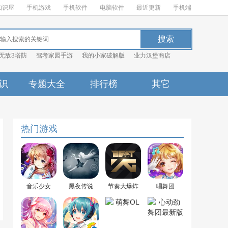
知识屋
手机游戏
手机软件
电脑软件
最近更新
手机端
无敌3塔防
驾考家园手游
我的小家破解版
业力汉堡商店
识
专题大全
排行榜
其它
热门游戏
音乐少女
黑夜传说
节奏大爆炸
唱舞团