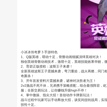
小冰冰传奇萝卜手游特色
1、Q版英雄，萌动十足，骨骼动画细腻演绎英雄对决！
独创英雄骨骼动画技术，激萌十足，英雄技能效果华丽，
2、育碧正版授权：波斯王子来袭！
全新英雄波斯王子震撼来袭，弯刀重拾，战火再燃，同门
奇厮杀！
3、开年首发资料片震撼来袭，诸神对决胜者为王！
2v2激战不死不休，兄弟携手策略搭配，组合最强阵容，
服；全新交易玩法，让你赚钱升级high不停！
4、掌中微操、指尖大招！首创动作卡牌新玩法！
战斗过程中玩家可以手动释放大招，谈笑间扭转战局，实
技性十足。