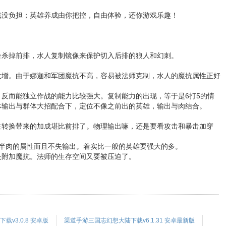
戏没负担；英雄养成由你把控，自由体验，还你游戏乐趣！
合杀掉前排，水人复制镜像来保护切入后排的狼人和幻刺。
大增。由于娜迦和军团魔抗不高，容易被法师克制，水人的魔抗属性正好
反而能独立作战的能力比较强大。复制能力的出现，等于是6打5的情
体输出与群体大招配合下，定位不像之前出的英雄，输出与肉结合。
性转换带来的加成堪比前排了。物理输出嘛，还是要看攻击和暴击加穿
半肉的属性而且不失输出。着实比一般的英雄要强大的多。
是附加魔抗。法师的生存空间又要被压迫了。
载v3.0.8 安卓版
渠道手游三国志幻想大陆下载v6.1.31 安卓最新版