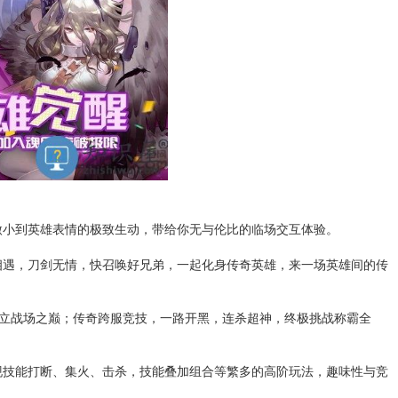
微小到英雄表情的极致生动，带给你无与伦比的临场交互体验。
相遇，刀剑无情，快召唤好兄弟，一起化身传奇英雄，来一场英雄间的传
屹立战场之巅；传奇跨服竞技，一路开黑，连杀超神，终极挑战称霸全
现技能打断、集火、击杀，技能叠加组合等繁多的高阶玩法，趣味性与竞