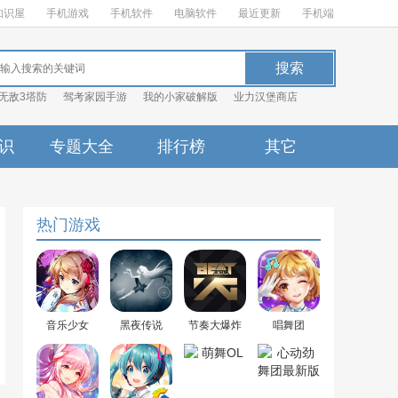
知识屋
手机游戏
手机软件
电脑软件
最近更新
手机端
无敌3塔防
驾考家园手游
我的小家破解版
业力汉堡商店
识
专题大全
排行榜
其它
热门游戏
音乐少女
黑夜传说
节奏大爆炸
唱舞团