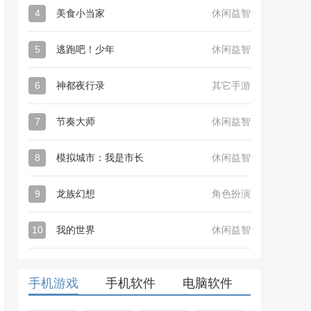
4
美食小当家
休闲益智
5
逃跑吧！少年
休闲益智
6
神都夜行录
其它手游
7
节奏大师
休闲益智
8
模拟城市：我是市长
休闲益智
9
龙族幻想
角色扮演
10
我的世界
休闲益智
手机游戏
手机软件
电脑软件