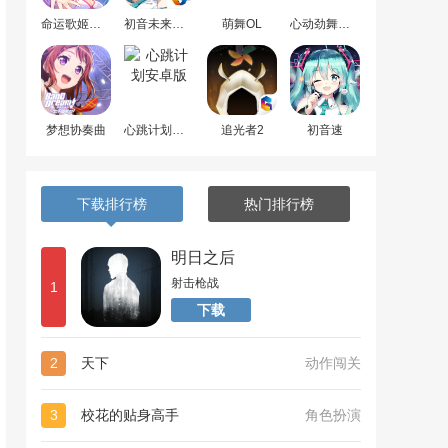
命运歌姬安卓版
初音未来梦幻歌姬
萌舞OL
心动劲舞团最新版
梦想协奏曲
心跳计划安卓版
追光者2
初音速
下载排行榜
热门排行榜
明日之后
射击枪战
1
下载
2
天下
动作闯关
3
校花的贴身高手
角色扮演