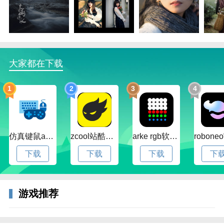
大家都在下载
1
2
3
4
仿真键鼠app官方版下载v1.4.3.58 安卓最新版
zcool站酷官方版下载v5.15.0 安卓最新版本
arke rgb软件下载v20.0 安卓版
下载
下载
下载
下
3、首页精选内容每日更新可浏览关注作品图片数量会
游戏推荐
显示在右下角方便选择。