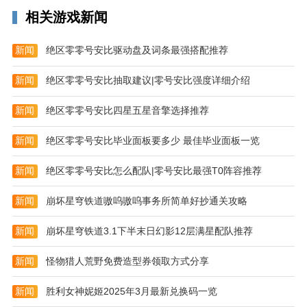
相关游戏新闻
新闻
绝区零零号安比驱动盘及词条最强搭配推荐
新闻
绝区零零号安比抽取建议|零号安比强度详细介绍
新闻
绝区零零号安比四星五星音擎选择推荐
新闻
绝区零零号安比毕业面板要多少 最佳毕业面板一览
新闻
绝区零零号安比怎么配队|零号安比最强T0阵容推荐
新闻
崩坏星穹铁道嗷呜嗷呜事务所简单好抄通关攻略
新闻
崩坏星穹铁道3.1下半末日幻影12层满星配队推荐
新闻
怪物猎人荒野免费造型券领取方式分享
新闻
胜利女神妮姬2025年3月最新兑换码一览