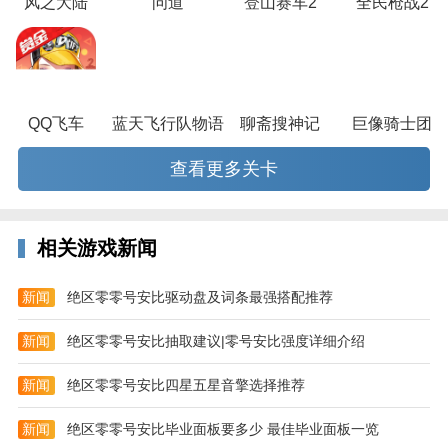
风之大陆
问道
登山赛车2
全民枪战2
弹，降低了漂移灵敏度，并提供了自动小喷的选项。此
外，玩家也可以在按住漂移键的情况下把手指滑到小喷
上面，实现短距离漂移+小喷的组合。
摇杆模式
QQ飞车
蓝天飞行队物语
聊斋搜神记
巨像骑士团
在葡萄君体验来看，摇杆模式并不符合竞速游戏对转弯
幅度的细微控制。相较之下，双侧按键更为直观，单侧
查看更多关卡
按键则更加灵活，只是操作稍微复杂了一些，这两种模
式的手感都几乎不存在硬伤。而且赛车撞墙后也能快速
恢复状态，体验比较流畅。
相关游戏新闻
新闻
绝区零零号安比驱动盘及词条最强搭配推荐
新闻
绝区零零号安比抽取建议|零号安比强度详细介绍
新闻
绝区零零号安比四星五星音擎选择推荐
新闻
绝区零零号安比毕业面板要多少 最佳毕业面板一览