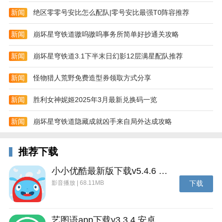
新闻
绝区零零号安比怎么配队|零号安比最强T0阵容推荐
新闻
崩坏星穹铁道嗷呜嗷呜事务所简单好抄通关攻略
新闻
崩坏星穹铁道3.1下半末日幻影12层满星配队推荐
新闻
怪物猎人荒野免费造型券领取方式分享
新闻
胜利女神妮姬2025年3月最新兑换码一览
新闻
崩坏星穹铁道隐藏成就凶手来自局外达成攻略
推荐下载
小小优酷最新版下载v5.4.6 安卓官方版
影音播放 | 68.11MB
下载
艺图语app下载v3.3.4 安卓免费版