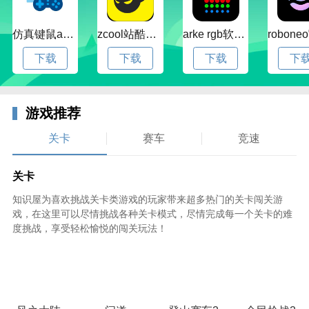
《QQ飞车手游》的外围系统和其他腾讯系的竞技游戏
仿真键鼠app官方版下载v1.4.3.58 安卓最新版
zcool站酷官方版下载v5.15.0 安卓最新版本
arke rgb软件下载v20.0 安卓版
类似，设计得比较成熟。在社交层面，玩家可以查找附
近的人，加入车队，和好友互赠金币，一同比赛;在日
下载
下载
下载
下
常玩法上面，玩家则能通过完成每日任务和主线任务获
得奖励，以此购买时装，或是购买和改装赛车。
游戏推荐
QQ飞车手游操作模式
关卡
赛车
竞速
双侧按键
和同类产品一样，《QQ飞车手游》最终还是放弃了油
关卡
门键，只在玩家较少触碰的屏幕下方保留了刹车
键：“我们也必须做减法，比如舍弃相对低频的需求，
知识屋为喜欢挑战关卡类游戏的玩家带来超多热门的关卡闯关游
戏，在这里可以尽情挑战各种关卡模式，尽情完成每一个关卡的难
将手动油门变为自动油门。”
度挑战，享受轻松愉悦的闯关玩法！
单侧按键
在这些操作方案下，玩家需要频繁、细微地使用左手大
拇指来控制赛车的方向，操作难免会出现延迟。根据这
一点，研发团队降低了玩家的撞墙损失，修正了撞墙反