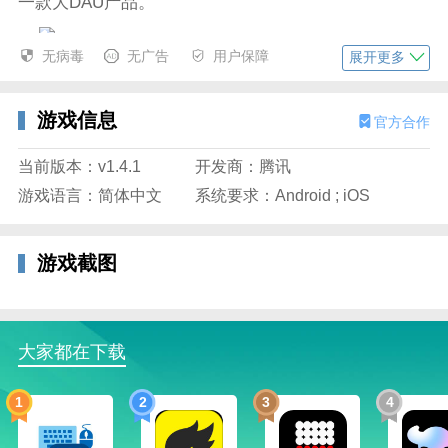
一款大DAU产品。
无病毒
无广告
用户保障
展开更多
2、美术：超出国内同类产品的品质
说实话，美术品质是《QQ飞车手游》带给葡萄君的第
游戏信息
官方合作
一印象，这种品质首先反应在赛道地图上面。按照刘晶
的说法，《QQ飞车手游》的赛道在美术制作上延续了
当前版本：v1.4.1
开发商：腾讯
端游的风格，使用新的引擎技术，着重突出光影和质
游戏语言：简体中文
系统要求：Android ; iOS
感。
游戏截图
3、操作：多种方式，对端游操作做取舍
而在竞速游戏的核心竞争力：操作上面，《QQ飞车手
游》也针对端游做了相应的还原和简化。刘晶称，他们
大家都在下载
梳理了端游的全部操作，划分出核心的基础操作和进阶
操作，并循序渐进地实现它们。
1
2
3
4
4、
系统：轻付费，重社交，重竞技