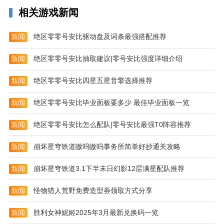
相关游戏新闻
新闻
绝区零零号安比驱动盘及词条最强搭配推荐
新闻
绝区零零号安比抽取建议|零号安比强度详细介绍
新闻
绝区零零号安比四星五星音擎选择推荐
新闻
绝区零零号安比毕业面板要多少 最佳毕业面板一览
新闻
绝区零零号安比怎么配队|零号安比最强T0阵容推荐
新闻
崩坏星穹铁道嗷呜嗷呜事务所简单好抄通关攻略
新闻
崩坏星穹铁道3.1下半末日幻影12层满星配队推荐
新闻
怪物猎人荒野免费造型券领取方式分享
新闻
胜利女神妮姬2025年3月最新兑换码一览