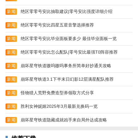
--野外大地图上，指挥官可以自由捕捉它们，驯服培
养，打造专属的巨兽队伍！
新闻
绝区零零号安比抽取建议|零号安比强度详细介绍
--在这里，巨兽不再只是游戏的局部点缀，而是全新策
新闻
绝区零零号安比四星五星音擎选择推荐
略玩法的趣味原点！
新闻
绝区零零号安比毕业面板要多少 最佳毕业面板一览
游戏内容
1、热血的冒险等待玩家自己开启，游戏内的玩法操作
新闻
绝区零零号安比怎么配队|零号安比最强T0阵容推荐
都是无比的刺激，还有各种不同的战斗手法等待玩家解
锁；
新闻
崩坏星穹铁道嗷呜嗷呜事务所简单好抄通关攻略
2、战场内的作战都是依靠玩家自己的发挥，每次的征
新闻
崩坏星穹铁道3.1下半末日幻影12层满星配队推荐
战都会显得更加的激烈，而且游戏内的战斗也无比刺
激；
新闻
怪物猎人荒野免费造型券领取方式分享
3、游戏内的玩法都是非常独特，玩家必须要格外小心
新闻
胜利女神妮姬2025年3月最新兑换码一览
游戏内的一切操作，庞大的世界内各种作战都是无比的
激烈。
新闻
崩坏星穹铁道隐藏成就凶手来自局外达成攻略
游戏说明