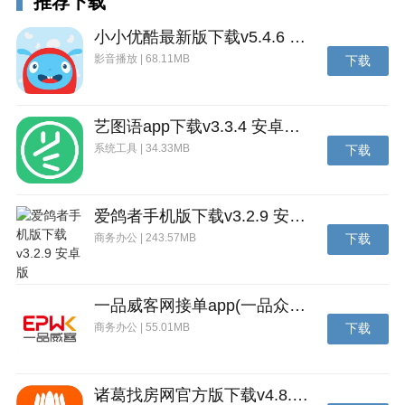
推荐下载
1、概念融合互动社交，合纵连横，多维度发展路线，
凸显策略玩法新高度；
小小优酷最新版下载v5.4.6 安卓官方版
影音播放 | 68.11MB
下载
2、不同的敌人出现的时候，就更应改主意了，一定要
尽快的掌握怪物资料；
3、每种怪物都会有其弱点，只要熟悉了弱点就能够施
艺图语app下载v3.3.4 安卓免费版
展针对性的战术；
系统工具 | 34.33MB
下载
4、拥有丰富多元的枪械等你来解锁使用，枪械开火激
战让你停不下来哦；
爱鸽者手机版下载v3.2.9 安卓版
5、破坏能力非常强大，所以时间就是财富，怪物消灭
商务办公 | 243.57MB
下载
的越快收益就越大。
一品威客网接单app(一品众包)下载v2.7.1 安卓最新版
商务办公 | 55.01MB
下载
诸葛找房网官方版下载v4.8.1.1 安卓最新版