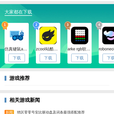
3k游戏巨兽战场简介
常以恐龙为主题的战斗游戏，游戏中有大量的史前生物
大家都在下载
出现，对抗丧尸非常的危险，基本上你可以和其他玩家
一起组队挑战强大的变异丧尸，你将复活侏罗纪时代的
1
2
3
4
各种恐龙，以及许多上古生物，让他们成为你的战斗兵
器，打造一支强大的巨兽部队。
仿真键鼠app官方版下载v1.4.3.58 安卓最新版
zcool站酷官方版下载v5.15.0 安卓最新版本
arke rgb软件下载v20.0 安卓版
下载
下载
下载
下
游戏推荐
巨兽战场3k版本优势
相关游戏新闻
--独创巨兽培养策略系统，上百种远古恐龙3D重现。
新闻
绝区零零号安比驱动盘及词条最强搭配推荐