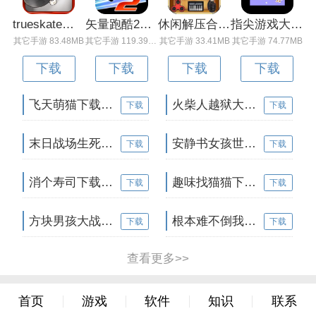
trueskate真实滑板正版下载v1.5.102 安卓版
矢量跑酷2最新版下载v1.2.1 安卓版
休闲解压合集下载v1.0.0 安卓版
指尖游戏大师最新版下载v4.0.0 安卓版
其它手游 83.48MB
其它手游 119.39MB
其它手游 33.41MB
其它手游 74.77MB
下载
下载
下载
下载
飞天萌猫下载v3.0.3 安卓版
火柴人越狱大逃脱下载v1.1 安卓版
下载
下载
末日战场生死局下载v1.0 安卓版
安静书女孩世界下载v1.0 安卓版
下载
下载
消个寿司下载v1.00 免费版
趣味找猫猫下载v1.1.2 安卓版
下载
下载
方块男孩大战恶霸最新版下载v1.0.18 安卓版
根本难不倒我下载v1.0.1 最新版
下载
下载
查看更多>>
首页
游戏
软件
知识
联系