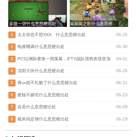
添腹一饼什么意思梗出处
漏漏漏之歌什么意思梗出处
1
太太你也不想XXX、什么意思梗出处
05-25
2
电摇嘲讽什么意思梗出处
05-30
3
PCS2洲际赛第一周落幕，iFTY战队强势表现登顶
09-01
东亚赛区
4
沈阳大街什么意思梗出处
05-25
5
再xx就不礼貌了什么意思梗出处
06-21
6
硬核不媚宅什么意思梗出处
05-23
7
谷圣什么意思梗出处
06-09
8
糯米鸡定律什么意思梗出处
06-29