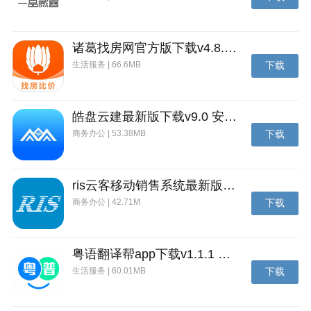
诸葛找房网官方版下载v4.8.1.1 安卓最新版
生活服务 | 66.6MB
下载
皓盘云建最新版下载v9.0 安卓版
商务办公 | 53.38MB
下载
ris云客移动销售系统最新版下载v1.1.25 安卓手机版
皓盘云建最新版简介
商务办公 | 42.71M
下载
江苏皓盘云建网络科技有限公司依照《关于公共资源交
易平台整合共享的指导意见》、《电子招投标办法》以
及《互联网+招标采购行动方案》，逐步实现全国互认
粤语翻译帮app下载v1.1.1 安卓版
以及主体注册共享等交易保障服务的职责。
生活服务 | 60.01MB
下载