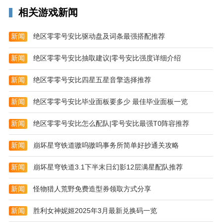
息。
相关游戏新闻
新闻
绝区零零号安比驱动盘及词条最强搭配推荐
新闻
绝区零零号安比抽取建议|零号安比强度详细介绍
新闻
绝区零零号安比四星五星音擎选择推荐
新闻
绝区零零号安比毕业面板要多少 最佳毕业面板一览
新闻
绝区零零号安比怎么配队|零号安比最强T0阵容推荐
新闻
崩坏星穹铁道嗷呜嗷呜事务所简单好抄通关攻略
新闻
崩坏星穹铁道3.1下半末日幻影12层满星配队推荐
新闻
怪物猎人荒野免费造型券领取方式分享
新闻
胜利女神妮姬2025年3月最新兑换码一览