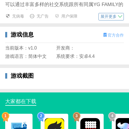
可以通过丰富多样的社交系统跟所有同属YG FAMILY的
粉丝进行交流。
无病毒
无广告
用户保障
展开更多
游戏信息
官方合作
当前版本：v1.0
开发商：
游戏语言：简体中文
系统要求：安卓4.4
游戏截图
大家都在下载
节奏大爆炸手游特色
1、所有你们喜欢的YG艺人与歌曲都会在游戏中出现，
1
2
3
4
口袋里的Live Show，让音乐看得见，让旋律摸得到。