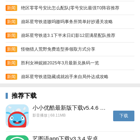
新闻
绝区零零号安比怎么配队|零号安比最强T0阵容推荐
新闻
崩坏星穹铁道嗷呜嗷呜事务所简单好抄通关攻略
新闻
崩坏星穹铁道3.1下半末日幻影12层满星配队推荐
新闻
怪物猎人荒野免费造型券领取方式分享
新闻
胜利女神妮姬2025年3月最新兑换码一览
新闻
崩坏星穹铁道隐藏成就凶手来自局外达成攻略
推荐下载
小小优酷最新版下载v5.4.6 安卓官方版
影音播放 | 68.11MB
下载
艺图语app下载v3.3.4 安卓免费版