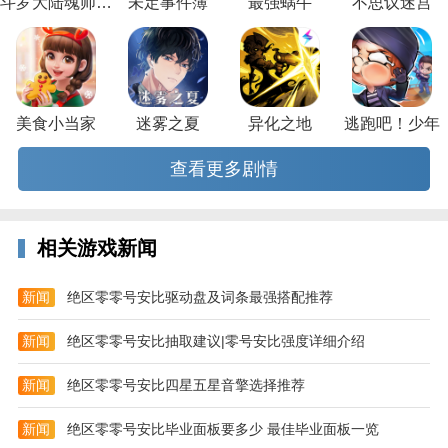
斗罗大陆魂师对决
未定事件簿
最强蜗牛
不思议迷宫
美食小当家
迷雾之夏
异化之地
逃跑吧！少年
节奏大爆炸手游测评
查看更多剧情
游戏演奏有着非常棒的手感及视听体验;画面上延续YG
一贯的黑金嘻哈风格，YG每位艺人都有符合其特色的
专属皮肤，
相关游戏新闻
每尝试不同的艺人歌曲都会带给你截然不同的感受。有
新闻
绝区零零号安比驱动盘及词条最强搭配推荐
趣好玩的粉丝交互，寻找志同道合的家人粉丝竞技榜；
新闻
绝区零零号安比抽取建议|零号安比强度详细介绍
新闻
绝区零零号安比四星五星音擎选择推荐
新闻
绝区零零号安比毕业面板要多少 最佳毕业面板一览