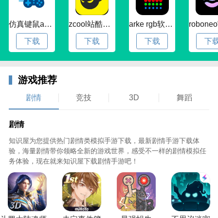
2、在游戏中变身为经纪人，签约自己中意的艺人进行
仿真键鼠app官方版下载v1.4.3.58 安卓最新版
zcool站酷官方版下载v5.15.0 安卓最新版本
arke rgb软件下载v20.0 安卓版
培养，并让艺人出道，同时还可以通过丰富多样的社交
下载
下载
下载
下
系统跟所有同属YG FAMILY的粉丝进行交流。
3、第一视角代入式剧情，成为经纪人与爱豆一起成
游戏推荐
长】唯一的YG工牌编号，定向选择喜欢的爱豆！
剧情
竞技
3D
舞蹈
剧情
4、化身爱豆经纪人，陪伴爱豆参加各种通告路演，拟
真剧情系统，与爱豆面对面交流。
知识屋为您提供热门剧情类模拟手游下载，最新剧情手游下载体
验，海量剧情带你领略全新的游戏世界，感受不一样的剧情模拟任
务体验，现在就来知识屋下载剧情手游吧！