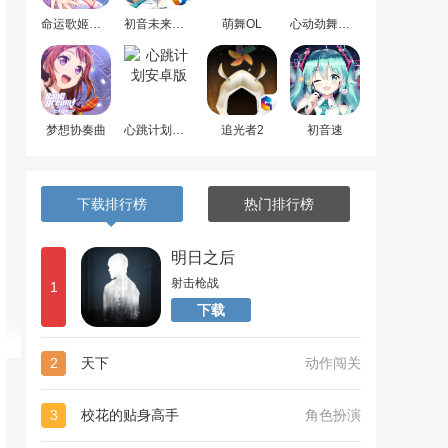
命运歌姬安卓版
初音未来梦幻歌姬
萌舞OL
心动劲舞团最新版
梦想协奏曲
心跳计划安卓版
追光者2
初音速
下载排行榜
热门排行榜
明日之后
射击枪战
1
下载
2
天下
动作闯关
3
校花的贴身高手
角色扮演