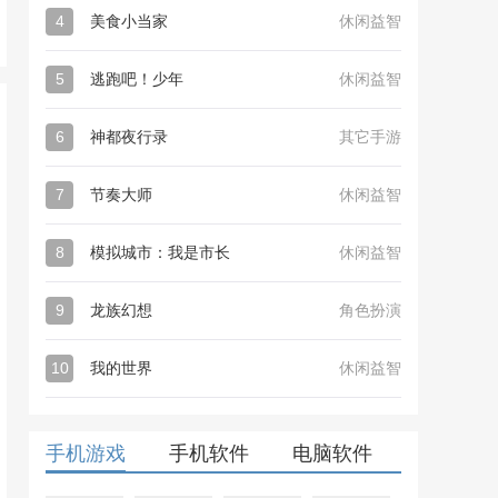
4
美食小当家
休闲益智
5
逃跑吧！少年
休闲益智
6
神都夜行录
其它手游
7
节奏大师
休闲益智
8
模拟城市：我是市长
休闲益智
9
龙族幻想
角色扮演
10
我的世界
休闲益智
手机游戏
手机软件
电脑软件