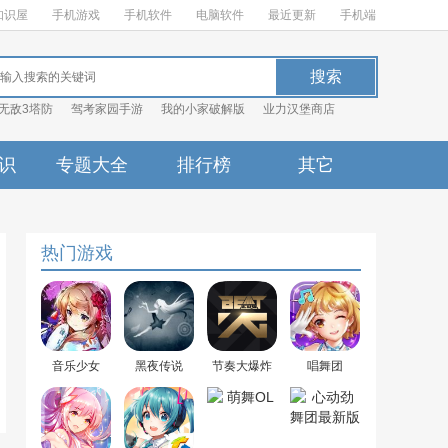
知识屋
手机游戏
手机软件
电脑软件
最近更新
手机端
无敌3塔防
驾考家园手游
我的小家破解版
业力汉堡商店
识
专题大全
排行榜
其它
热门游戏
音乐少女
黑夜传说
节奏大爆炸
唱舞团