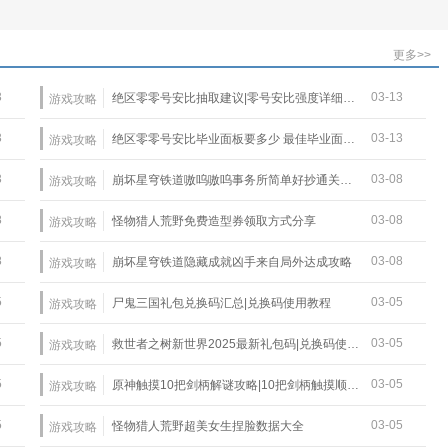
更多>>
3
03-13
绝区零零号安比抽取建议|零号安比强度详细介绍
游戏攻略
3
03-13
绝区零零号安比毕业面板要多少 最佳毕业面板一览
游戏攻略
3
03-08
崩坏星穹铁道嗷呜嗷呜事务所简单好抄通关攻略
游戏攻略
8
03-08
怪物猎人荒野免费造型券领取方式分享
游戏攻略
8
03-08
崩坏星穹铁道隐藏成就凶手来自局外达成攻略
游戏攻略
5
03-05
尸鬼三国礼包兑换码汇总|兑换码使用教程
游戏攻略
5
03-05
救世者之树新世界2025最新礼包码|兑换码使用教程
游戏攻略
5
03-05
原神触摸10把剑柄解谜攻略|10把剑柄触摸顺序详解
游戏攻略
5
03-05
怪物猎人荒野超美女生捏脸数据大全
游戏攻略