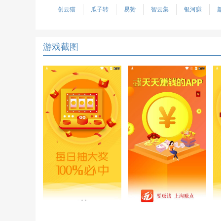
创云猫
瓜子转
易赞
智云集
银河赚
游戏截图