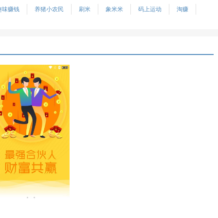
趣味赚钱
养猪小农民
刷米
象米米
码上运动
淘赚