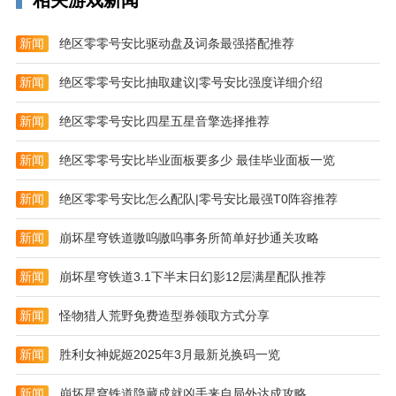
相关游戏新闻
新闻
绝区零零号安比驱动盘及词条最强搭配推荐
新闻
绝区零零号安比抽取建议|零号安比强度详细介绍
新闻
绝区零零号安比四星五星音擎选择推荐
新闻
绝区零零号安比毕业面板要多少 最佳毕业面板一览
新闻
绝区零零号安比怎么配队|零号安比最强T0阵容推荐
软件优势：
1、可以改变微信主题，一键更换
新闻
崩坏星穹铁道嗷呜嗷呜事务所简单好抄通关攻略
2、自带操作教程，没有操作难度
新闻
崩坏星穹铁道3.1下半末日幻影12层满星配队推荐
3、不管是海绵宝宝还是明星壁纸都可以更换
新闻
怪物猎人荒野免费造型券领取方式分享
新闻
胜利女神妮姬2025年3月最新兑换码一览
新闻
崩坏星穹铁道隐藏成就凶手来自局外达成攻略