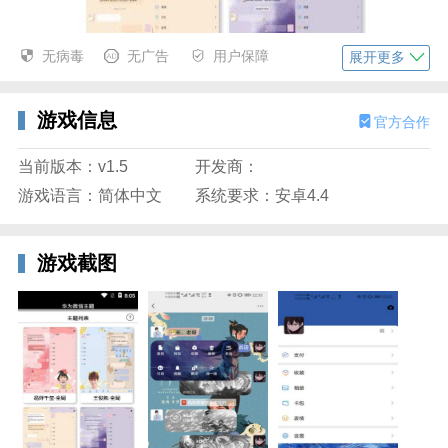
无病毒
无广告
用户保障
展开更多
游戏信息
官方合作
当前版本：v1.5
开发商：
软件简介：
游戏语言：简体中文
系统要求：安卓4.4
华为微信主题app是专为华为手机打造的手机换肤软
件，这里的主题皮肤类型十分全面，各种好看的主题都
游戏截图
可以一键设置，超级轻松，提取密码：2333