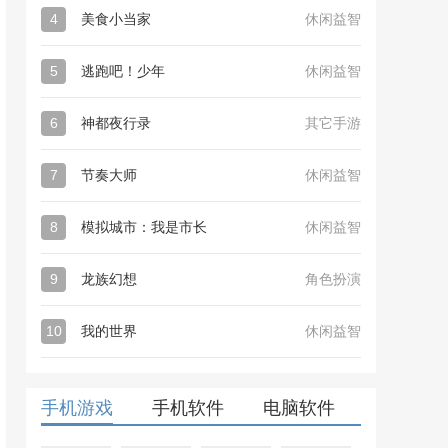
4
美食小当家
休闲益智
5
逃跑吧！少年
休闲益智
6
神都夜行录
其它手游
7
节奏大师
休闲益智
8
模拟城市：我是市长
休闲益智
9
龙族幻想
角色扮演
10
我的世界
休闲益智
手机游戏
手机软件
电脑软件