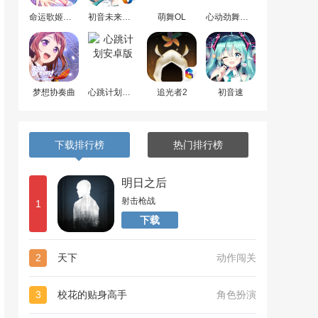
命运歌姬安卓版
初音未来梦幻歌姬
萌舞OL
心动劲舞团最新版
梦想协奏曲
心跳计划安卓版
追光者2
初音速
下载排行榜
热门排行榜
明日之后
射击枪战
1
下载
2
天下
动作闯关
3
校花的贴身高手
角色扮演