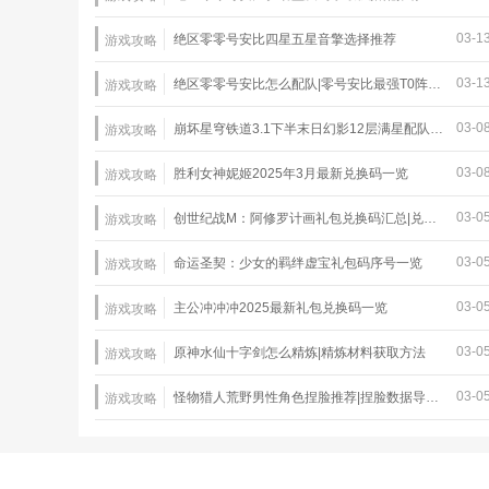
03-1
绝区零零号安比四星五星音擎选择推荐
游戏攻略
03-1
绝区零零号安比怎么配队|零号安比最强T0阵容推荐
游戏攻略
03-0
崩坏星穹铁道3.1下半末日幻影12层满星配队推荐
游戏攻略
03-0
胜利女神妮姬2025年3月最新兑换码一览
游戏攻略
03-0
创世纪战M：阿修罗计画礼包兑换码汇总|兑换码使用教程
游戏攻略
03-0
命运圣契：少女的羁绊虚宝礼包码序号一览
游戏攻略
03-0
主公冲冲冲2025最新礼包兑换码一览
游戏攻略
03-0
原神水仙十字剑怎么精炼|精炼材料获取方法
游戏攻略
03-0
怪物猎人荒野男性角色捏脸推荐|捏脸数据导入教程
游戏攻略