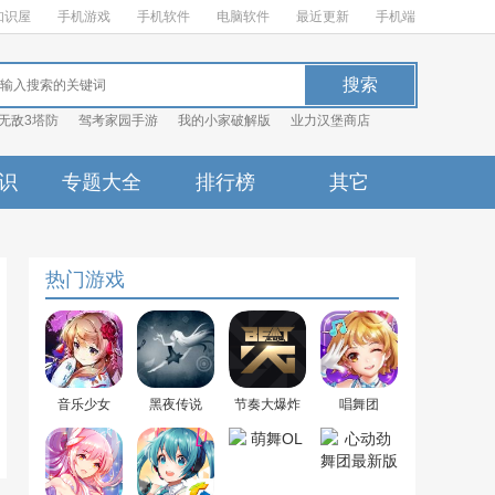
知识屋
手机游戏
手机软件
电脑软件
最近更新
手机端
无敌3塔防
驾考家园手游
我的小家破解版
业力汉堡商店
识
专题大全
排行榜
其它
热门游戏
音乐少女
黑夜传说
节奏大爆炸
唱舞团