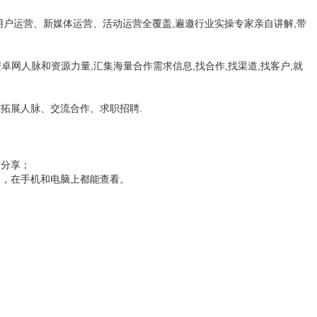
、用户运营、新媒体运营、活动运营全覆盖,遍邀行业实操专家亲自讲解,带
安卓网人脉和资源力量,汇集海量合作需求信息,找合作,找渠道,找客户,就
你拓展人脉、交流合作、求职招聘.
友分享；
失，在手机和电脑上都能查看。