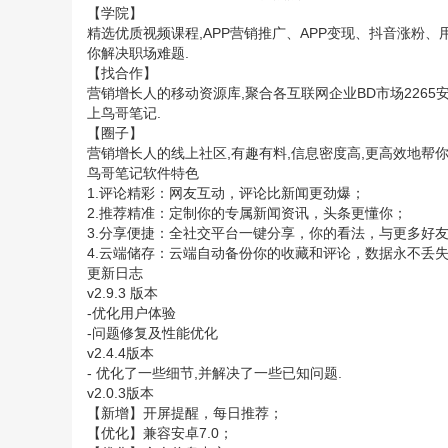
【学院】
精选优质视频课程,APP营销推广、APP变现、抖音涨粉
你解决职场难题.
【找合作】
营销增长人的移动资源库,聚合各互联网企业BD市场2265
上鸟哥笔记.
【圈子】
营销增长人的线上社区,有趣有料,信息密度高,更高效地帮
鸟哥笔记软件特色
1.评论精彩：网友互动，评论比新闻更劲爆；
2.推荐精准：定制你的专属新闻资讯，头条更懂你；
3.分享便捷：全社交平台一键分享，你的看法，与更多好
4.云端储存：云端自动备份你的收藏和评论，数据永不丢
更新日志
v2.9.3 版本
-优化用户体验
-问题修复及性能优化
v2.4.4版本
- 优化了一些细节,并解决了一些已知问题.
v2.0.3版本
【新增】开屏提醒，每日推荐；
【优化】兼容安卓7.0；