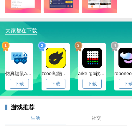
3、一键匹配到合适的人选，让你在这里自由聊天互动
哦。
4、全新的交友相亲模式，带给你不一样的互动体验，
让你的生活更加有趣；
大家都在下载
5、脱单其实也不是什么大问题，让红娘帮你牵线哦，
把握缘分就在你的手中了；
1
2
3
4
6、天天都有好玩有趣的话题推送给你，让你参与其
中，认识更多人吧。
仿真键鼠app官方版下载v1.4.3.58 安卓最新版
zcool站酷官方版下载v5.15.0 安卓最新版本
arke rgb软件下载v20.0 安卓版
下载
下载
下载
下
游戏推荐
生活
社交