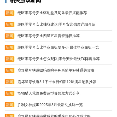
相关游戏新闻
全新视频相亲的方式，零距离与他/她聊天互动，拒绝
新闻
绝区零零号安比驱动盘及词条最强搭配推荐
不真诚的恋爱，来一场实实在在的交友体验。朋友们还
可以在公屏打字，跟有趣的围观群众聊天，上不上麦由
新闻
绝区零零号安比抽取建议|零号安比强度详细介绍
你来定，大家一起游戏才热闹。
新闻
绝区零零号安比四星五星音擎选择推荐
-真人互动-
注册牵媒必须经过手机认证，这里是十分安全的恋爱交
新闻
绝区零零号安比毕业面板要多少 最佳毕业面板一览
友聚集地。
新闻
绝区零零号安比怎么配队|零号安比最强T0阵容推荐
新闻
崩坏星穹铁道嗷呜嗷呜事务所简单好抄通关攻略
新闻
崩坏星穹铁道3.1下半末日幻影12层满星配队推荐
新闻
怪物猎人荒野免费造型券领取方式分享
新闻
胜利女神妮姬2025年3月最新兑换码一览
新闻
崩坏星穹铁道隐藏成就凶手来自局外达成攻略