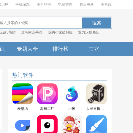
知识屋
手机游戏
手机软件
电脑软件
最近更新
手机端
无敌3塔防
驾考家园手游
我的小家破解版
业力汉堡商店
识
专题大全
排行榜
其它
热门软件
爱壁纸
海报工厂
小蜥
人民日报时光照相馆