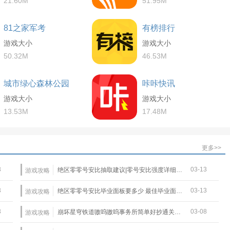
21.60M
51.95M
81之家军考
有榜排行
游戏大小
游戏大小
50.32M
46.53M
城市绿心森林公园
咔咔快讯
游戏大小
游戏大小
13.53M
17.48M
更多>>
3
03-13
绝区零零号安比抽取建议|零号安比强度详细介绍
游戏攻略
3
03-13
绝区零零号安比毕业面板要多少 最佳毕业面板一览
游戏攻略
3
03-08
崩坏星穹铁道嗷呜嗷呜事务所简单好抄通关攻略
游戏攻略