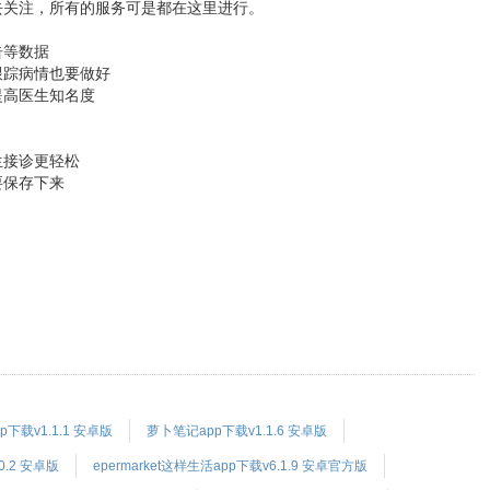
去关注，所有的服务可是都在这里进行。
告等数据
跟踪病情也要做好
提高医生知名度
生接诊更轻松
要保存下来
下载v1.1.1 安卓版
萝卜笔记app下载v1.1.6 安卓版
.2 安卓版
epermarket这样生活app下载v6.1.9 安卓官方版