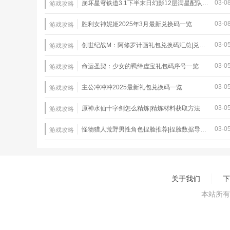
03-0
崩坏星穹铁道3.1下半末日幻影12层满星配队推荐
游戏攻略
03-0
胜利女神妮姬2025年3月最新兑换码一览
游戏攻略
03-0
创世纪战M：阿修罗计画礼包兑换码汇总|兑换码使用教程
游戏攻略
03-0
命运圣契：少女的羁绊虚宝礼包码序号一览
游戏攻略
03-0
主公冲冲冲2025最新礼包兑换码一览
游戏攻略
03-0
原神水仙十字剑怎么精炼|精炼材料获取方法
游戏攻略
03-0
怪物猎人荒野男性角色捏脸推荐|捏脸数据导入教程
游戏攻略
关于我们
下
本站所有