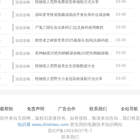
8
03-08
怪物猎人荒野免费造型券领取方式分享
游戏攻略
8
03-08
崩坏星穹铁道隐藏成就凶手来自局外达成攻略
游戏攻略
5
03-05
尸鬼三国礼包兑换码汇总|兑换码使用教程
游戏攻略
5
03-05
救世者之树新世界2025最新礼包码|兑换码使用教程
游戏攻略
5
03-05
原神触摸10把剑柄解谜攻略|10把剑柄触摸顺序详解
游戏攻略
5
03-05
怪物猎人荒野超美女生捏脸数据大全
游戏攻略
5
03-05
怪物猎人荒野大小金冠高效速刷方法分享
游戏攻略
载帮助
免责声明
广告合作
联系我们
全站导航
软件来自互联网，版权归原著所有。如有侵权，敬请来信告知，我们将及
知识屋 www.zhishiwu.com
更实用的电脑技术知识网站
苏ICP备14019037号-7
联系我们