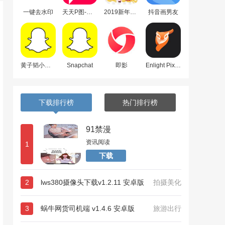
一键去水印
天天P图-百变圣诞帽
2019新年猪猪壁纸
抖音画男友
黄子韬小精灵
Snapchat
即影
Enlight Pixaloop
下载排行榜
热门排行榜
91禁漫
资讯阅读
1
下载
2
lws380摄像头下载v1.2.11 安卓版
拍摄美化
3
蜗牛网货司机端 v1.4.6 安卓版
旅游出行