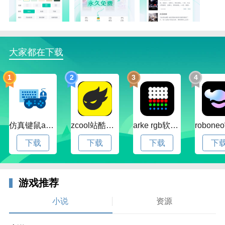
给你更棒的电子书阅读服务
定制书中最好的城市以供阅读。大量资源被分类为非常
详细的，易于解锁和随时查看的资源
大家都在下载
只需要使用手机号码快捷登录，用于收藏心仪的书籍，
保存到服务器，而且从此再也不用担心因换设备而丢失
1
2
3
4
软件亮点：
超多精选的内容每天第一时间更新不用等待
更多好书推荐，让你可以了解大家都爱看的
仿真键鼠app官方版下载v1.4.3.58 安卓最新版
zcool站酷官方版下载v5.15.0 安卓最新版本
arke rgb软件下载v20.0 安卓版
能够自定义修改阅读器的相关数据十分方便
下载
下载
下载
下
还能够根据你的阅读口味为你智能推荐书籍
游戏推荐
小说
资源