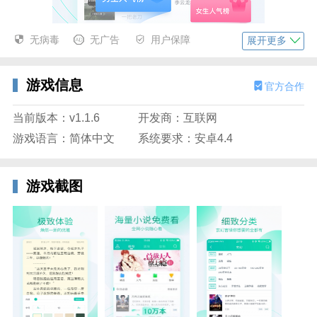
无病毒
无广告
用户保障
展开更多
游戏信息
官方合作
当前版本：v1.1.6
开发商：互联网
水仙小说app特色：
游戏语言：简体中文
系统要求：安卓4.4
很多经典的小说，而已有很多热门的小说，都是免费下
载免费阅读，看书很省心很方便
游戏截图
给你最舒适的阅读过程，秒速缓存，省流量，无网络也
可随时阅读精彩小说
给用户超级棒的阅读体验，这里的排版都是很精致的，
而且可以一键打开护眼模式
软件优势：
为你打造一个最棒的手机书城服务软件，手机在线提供