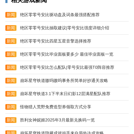
相关游戏新闻
新闻
绝区零零号安比驱动盘及词条最强搭配推荐
新闻
绝区零零号安比抽取建议|零号安比强度详细介绍
新闻
绝区零零号安比四星五星音擎选择推荐
新闻
绝区零零号安比毕业面板要多少 最佳毕业面板一览
新闻
绝区零零号安比怎么配队|零号安比最强T0阵容推荐
新闻
崩坏星穹铁道嗷呜嗷呜事务所简单好抄通关攻略
新闻
崩坏星穹铁道3.1下半末日幻影12层满星配队推荐
新闻
怪物猎人荒野免费造型券领取方式分享
新闻
胜利女神妮姬2025年3月最新兑换码一览
新闻
崩坏星穹铁道隐藏成就凶手来自局外达成攻略