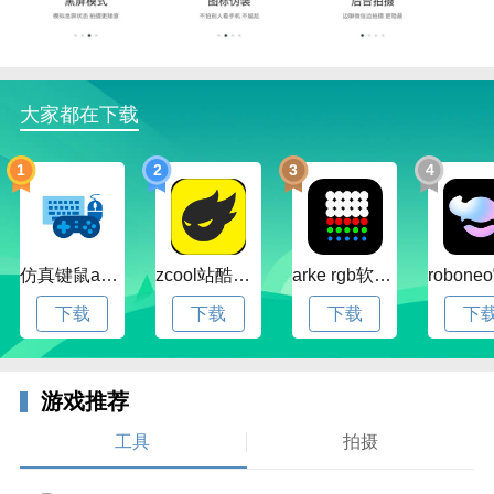
【黑屏模式】
点击拍照界面的小眼睛，手机屏幕就会漆黑一片，并且
点击屏幕也无任何反应，真正做到的防误触机制。
大家都在下载
【后台拍摄】
生成专业的悬浮窗控件，可在其他任意应用之上进行拍
1
2
3
4
照或录像，还可以一键启动黑屏模式，适用范围更广，
隐形取证更方便。
软件亮点：
仿真键鼠app官方版下载v1.4.3.58 安卓最新版
zcool站酷官方版下载v5.15.0 安卓最新版本
arke rgb软件下载v20.0 安卓版
强大的相机拍摄应用，使用方法简单
下载
下载
下载
下
可以伪装成其他app的图标哦
多种拍摄风格任你选择
游戏推荐
适用于各种场景，有需要的朋友快来体验吧
工具
拍摄