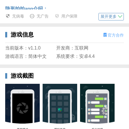
隐形拍拍app介绍：
无病毒
无广告
用户保障
展开更多
隐形拍拍是一款非常不错的手机拍照应用软件，隐形拍
拍app为用户提供了便捷的拍照功能，音视频录制取证
功能，可设置静音模式，拍照更隐秘，黑屏情况下点击
游戏信息
官方合作
屏幕进行拍摄，随时随地都能拍。
当前版本：v1.1.0
开发商：互联网
软件特色：
游戏语言：简体中文
系统要求：安卓4.4
【百变风格，拍出高级脸】
滤镜搭配妆容，营造多样化的整体拍照氛围，每一张都
游戏截图
可以是不同风格的自己，轻轻松松拍出杂志大片。
【个性化微调，精致五官】
实时脸部微调，眼鼻嘴精心雕刻出的细致效果，后期不
用再P！支持定制化保存五官模板，每次拍照都是仙女
本仙。
软件功能：