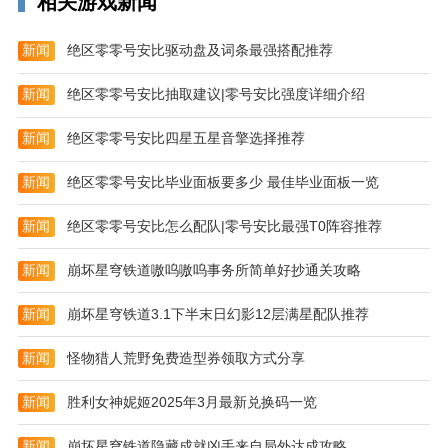
相关游戏新闻
新闻
绝区零零号安比驱动盘及词条最强搭配推荐
新闻
绝区零零号安比抽取建议|零号安比强度详细介绍
新闻
绝区零零号安比四星五星音擎选择推荐
新闻
绝区零零号安比毕业面板要多少 最佳毕业面板一览
新闻
绝区零零号安比怎么配队|零号安比最强T0阵容推荐
战双帕弥什国服最新版特色亮点
·绚丽科幻的画面大大的开阔了玩家们的想象力，带来
新闻
崩坏星穹铁道嗷呜嗷呜事务所简单好抄通关攻略
新的视觉体验。
新闻
崩坏星穹铁道3.1下半末日幻影12层满星配队推荐
·植入强大的电子芯片，让你的机甲美少女战士拥有无
法匹敌的战斗力。
新闻
怪物猎人荒野免费造型券领取方式分享
·二次元末日题材的机甲格斗游戏，拥有着许多的美少
新闻
胜利女神妮姬2025年3月最新兑换码一览
女角色供你选择。
新闻
崩坏星穹铁道隐藏成就凶手来自局外达成攻略