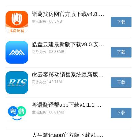
战斗中需要不断的移动保证自己的技能能够打到更多的
敌人，敌人放技能时也需要移动躲避。消除分为单消，
诸葛找房网官方版下载v4.8.1.1 安卓最新版
双消以及三消三种，消除的方块越多，技能所得到的收
生活服务 | 66.6MB
下载
益也就越大，这是在普通情况下，有些怪物是需要根据
特定属性来做出消除的选择的。方块最多只能达到三
消，所以也就是三消的收益是最大的。
皓盘云建最新版下载v9.0 安卓版
商务办公 | 53.38MB
下载
ris云客移动销售系统最新版下载v1.1.25 安卓手机版
商务办公 | 42.71M
下载
粤语翻译帮app下载v1.1.1 安卓版
生活服务 | 60.01MB
下载
人生笔记app官方版下载v1.19.4 安卓版