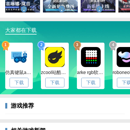
末日时代，生存变成了一种威胁，人类生存的世界拥有
武侠可能。在这场高技能赛场之上，生命也变得尤其珍
贵，人类相依为命。被病毒感染的人类构造体也眼中威
胁人类的生存空间。对新生活的向往，还有寻找全能的
大家都在下载
家园变成人类最渴望实现的愿望。人类在这种超时空中
想要获得自我拯救，一批优秀的少年站出来了...
1
2
3
4
仿真键鼠app官方版下载v1.4.3.58 安卓最新版
zcool站酷官方版下载v5.15.0 安卓最新版本
arke rgb软件下载v20.0 安卓版
下载
下载
下载
下
游戏推荐