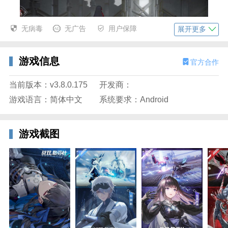
无病毒
无广告
用户保障
展开更多
游戏信息
官方合作
3、玩家扮演指挥官带领构造体夺回家园。
当前版本：v3.8.0.175
开发商：
游戏语言：简体中文
系统要求：Android
游戏截图
战双帕弥什国服简介