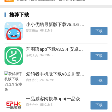
·运用你的智慧，研究出计算机病毒的弱点，然后有针
对性的设计作战程序。
推荐下载
·不断升级改造你的机甲战士，病毒是不断进化的，所
以你也要不断的变强。
小小优酷最新版下载v5.4.6 安卓官方版
影音播放 | 68.11MB
游戏玩法
下载
1、主线任务：
战双帕弥什的世界观非常宏大，主线剧情以及支线剧情
艺图语app下载v3.3.4 安卓免费版
可以边欣赏剧情边完成任务，任务带来的经验也是非常
系统工具 | 34.33MB
下载
多的，可以帮助我们快速升级。
2、副本玩法：
爱鸽者手机版下载v3.2.9 安卓版
在副本玩法中，我们每天可以去完成限定副本，得到大
商务办公 | 243.57MB
下载
量的材料以及经验，用来养成我们的构造体小队以及提
升等级。新手玩家每天最好去完成下限定副本，有很多
之后所需要的东西。
一品威客网接单app(一品众包)下载v2.7.1 安卓最新版
商务办公 | 55.01MB
下载
3、战斗系统：