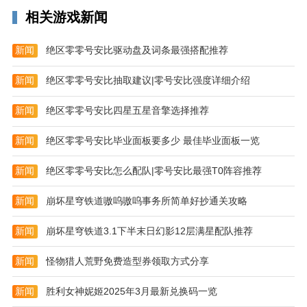
相关游戏新闻
新闻
绝区零零号安比驱动盘及词条最强搭配推荐
新闻
绝区零零号安比抽取建议|零号安比强度详细介绍
新闻
绝区零零号安比四星五星音擎选择推荐
新闻
绝区零零号安比毕业面板要多少 最佳毕业面板一览
新闻
绝区零零号安比怎么配队|零号安比最强T0阵容推荐
新闻
崩坏星穹铁道嗷呜嗷呜事务所简单好抄通关攻略
新闻
崩坏星穹铁道3.1下半末日幻影12层满星配队推荐
新闻
怪物猎人荒野免费造型券领取方式分享
新闻
胜利女神妮姬2025年3月最新兑换码一览