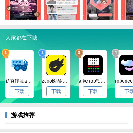
大家都在下载
1
2
3
4
仿真键鼠app官方版下载v1.4.3.58 安卓最新版
zcool站酷官方版下载v5.15.0 安卓最新版本
arke rgb软件下载v20.0 安卓版
下载
下载
下载
下
3、这里是您专属的多功能控制中心，后续的各项操作
游戏推荐
都将由此便捷开启。