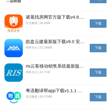
诸葛找房网官方版下载v4.8.1.1 安卓最新版
生活服务 | 66.6MB
下载
皓盘云建最新版下载v9.0 安卓版
商务办公 | 53.38MB
下载
红豆Live app简介
红豆Live是款语音直播类App，汇集影视、音乐、时
尚、医疗等几十个门类数万名舆论领袖和社交达人，为
ris云客移动销售系统最新版下载v1.1.25 安卓手机版
用户进行知识分享及答疑解惑。在这里，找到答案，发
商务办公 | 42.71M
下载
现乐趣。
粤语翻译帮app下载v1.1.1 安卓版
生活服务 | 60.01MB
下载