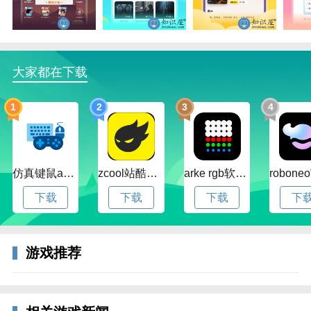
3、仔细的听取每一个角色的发言，然后与队友商讨策
略，成功的发现真凶。
游戏特色
大家都在下载
1、支持实时语音、自动匹配，在线直接寻找好友；
2、支持私聊，可以更灵活的交流；
1
2
3
4
3、海量2265剧本，每天不一样；
4、自动自带主持，不必担心规则、不必担心流程；
仿真键鼠app官方版下载v1.4.3.58 安卓最新版
zcool站酷官方版下载v5.15.0 安卓最新版本
arke rgb软件下载v20.0 安卓版
更新日志
下载
下载
下载
下
v3.14.0 版本
1.优化了已知问题
游戏推荐