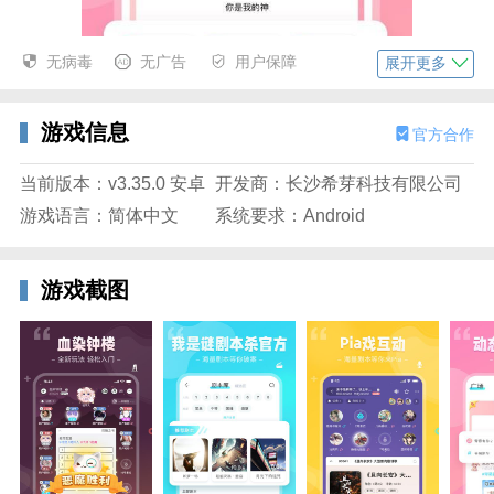
无病毒
无广告
用户保障
展开更多
游戏信息
官方合作
当前版本：v3.35.0 安卓
开发商：长沙希芽科技有限公司
游戏语言：简体中文
系统要求：Android
游戏截图
希芽我是谜安卓版玩法
1、进入游戏，就像是真的在玩一场智商推理对战，敌
方和我方将展开一场激烈的比拼；
2、谁是好人，谁是坏人，通过每一次的发言和蛛丝马
迹，都可以发现；