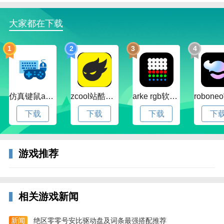
v1.32.0.2188版本
1、首只骑宠 瑞泽祥麟
大家都在下载
2、新版勋章 福利升级
1
2
3
4
3、UI升级-全新图鉴
4、S29赛季 星巅对决
5、全新玩法 幻域试炼
仿真键鼠app官方版下载v1.4.3.58 安卓最新版
zcool站酷官方版下载v5.15.0 安卓最新版本
arke rgb软件下载v20.0 安卓版
6、全新剧情 星沉彼岸
下载
下载
下载
下
7、全新系统 赛车藏馆
v1.27.0.40938版本
游戏推荐
1. S24赛季 决战！亚洲
2. 车队共享赛车 租车行新鲜上线
相关游戏新闻
3. 首款双人座椅 浪漫上线
新闻
绝区零零号安比驱动盘及词条最强搭配推荐
4. 赛季合约 专属奖励更新