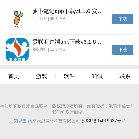
【全新内容】
萝卜笔记app下载v1.1.6 安卓版
1.增加贵族5及以上背包格子。更新斗图表情包。新增3
生活服务 | 46.29MB
下载
人房间互动功能。
2.星光相册入口暂时关闭，仍可上传相片到个人空间。
贯联商户端app下载v6.1.8 安卓版
3.部分赛道将进入怀旧频道，但仍可下载扩展资源体
商务办公 | 12.54MB
下载
验。
4.降低赛车间碰撞力度和碰撞对车头角度影响。
首页
游戏
软件
知识
联系
5.排位赛优化：匹配机制，新增换车流程、排位赛战
报，任务新增两个段位奖励。
6.车队赛新增：车神段位及冲击奖励、车队录像、车队
赛MVP成员展示。
本站所有软件来自互联网，版权归原著所有。如有侵权，敬请来信告知，
我们将及时撤销。
7.绿茵车王模式净胜球调整为4球。调整职业Ⅰ段任务中
知识屋
南京沃游网络科技有限公司
苏ICP备14019037号-7
部分任务的难度。
v1.7.1.11476 版本