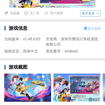
无病毒
无广告
用户保障
展开更多
腾讯qq飞车手游特色
游戏信息
官方合作
1、3D时尚人物造型、古朴潮流幻想的赛道主题。
当前版本：v1.48.0.63
开发商：深圳市腾讯计算机系统
2、采用了世界级的物理引擎PhysX，游戏手感好。
有限公司
游戏语言：简体中文
系统要求：Android
3、第三人称尾随视角，力求为用户营造身历其境的感
觉。
4、令人舒服的游戏音乐以及不同感受的各种赛道。
游戏截图
5、—有多种系统，有各种模式，各种道具。
6、十年经典，巅峰还原，一起来享受指尖上的漂移
吧！
更新日志：