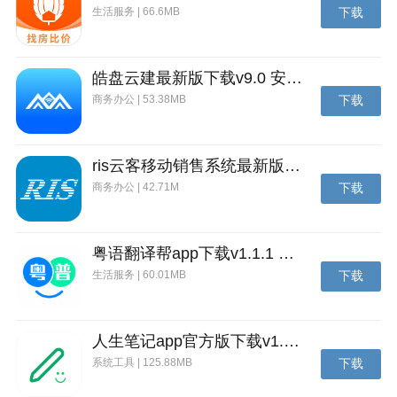
生活服务 | 66.6MB
下载
9、一些已知问题修复
10、新赛季-极速里程，专属飞饰
皓盘云建最新版下载v9.0 安卓版
11、新资源-新车新衣，炫目登场
商务办公 | 53.38MB
下载
12、新系统-拜师收徒，丰厚奖励
13、环球任务改版。
ris云客移动销售系统最新版下载v1.1.25 安卓手机版
14、新增排位赛赛季成就。
商务办公 | 42.71M
下载
v1.12.0.14068 版本
【全新玩法】
粤语翻译帮app下载v1.1.1 安卓版
生活服务 | 60.01MB
下载
1、新玩法-甜蜜宝宝，趣味养成
2、新赛季-全新赛季，车神之路
人生笔记app官方版下载v1.19.4 安卓版
3、新系统-魔法套装，专属背景
系统工具 | 125.88MB
下载
4、新资源-新车新衣，惊喜登场