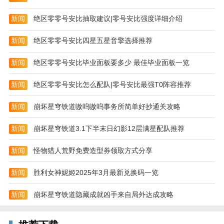
5. 车神座驾助力 排位拉力赛回归
新闻
绝区零零号安比抽取建议|零号安比强度详细介绍
v1.19.0.61156 版本
新闻
绝区零零号安比四星五星音擎选择推荐
1.全新玩法-心动之旅
新闻
绝区零零号安比毕业面板要多少 最佳毕业面板一览
2.全新资源-新车新衣，焕然登场
新闻
绝区零零号安比怎么配队|零号安比最强T0阵容推荐
3.新赛季-S16 幻影挑战
新闻
崩坏星穹铁道嗷呜嗷呜事务所简单好抄通关攻略
4.全新升级-休闲竞技场
v1.14.0.21907 版本
新闻
崩坏星穹铁道3.1下半末日幻影12层满星配队推荐
1.新系统-自由组装，赛车革命，打造属于自己的专属组
新闻
怪物猎人荒野免费造型券领取方式分享
装车！
新闻
胜利女神妮姬2025年3月最新兑换码一览
2.新剧情-四大车神，首次登场，四大车神首次亮相。
3.新升级-游戏界面美术优化，全新大厅、风格鲜明的四
新闻
崩坏星穹铁道隐藏成就凶手来自局外达成攻略
大车厂车库，清新一夏！