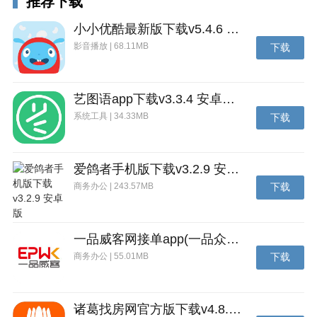
推荐下载
4.新资源-全新赛车携新宠物、新时装惊喜登场，S联赛
系列A车S-追光者将在新版本中正式亮相！
小小优酷最新版下载v5.4.6 安卓官方版
v1.13.0.17668 版本
影音播放 | 68.11MB
下载
1、排位拉力赛匹配机制优化，新增宝宝名字、性别修
改，休闲区赛道优化。
艺图语app下载v3.3.4 安卓免费版
2、休闲区视觉风格升级、基础体验等优化。
系统工具 | 34.33MB
下载
3、优化战报界面的美术表现和展示信息。
4、车队赛匹配机制优化，调整赛季切换当周车队活跃
爱鸽者手机版下载v3.2.9 安卓版
获取上限。
商务办公 | 243.57MB
下载
5、连败保护优化：在黄金和钻石段位中，分模式连败5
局以上会额外获得排位连败保护+1分。
一品威客网接单app(一品众包)下载v2.7.1 安卓最新版
6、新增星耀段位的排位赛换车功能。
商务办公 | 55.01MB
下载
7、新升级-邂逅模式，浪漫升级
8、新玩法-趣味乱斗，一秒变猪
诸葛找房网官方版下载v4.8.1.1 安卓最新版