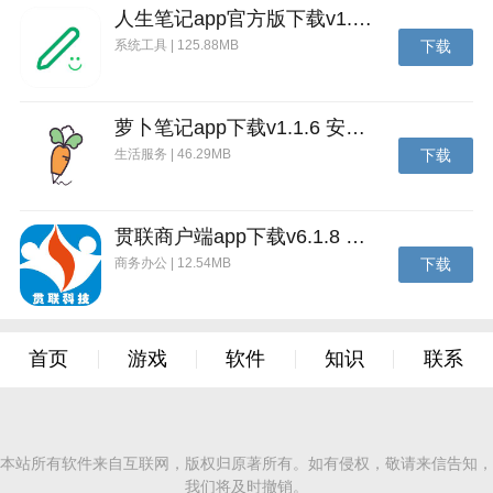
人生笔记app官方版下载v1.19.4 安卓版
级怪兽，该新单位可继续参与后续碰撞，实现连续进
系统工具 | 125.88MB
下载
化。
2、操作简洁自由，玩家可随时返回主页暂停或切换，
游戏进程会自动保存，方便随时继续。
萝卜笔记app下载v1.1.6 安卓版
生活服务 | 46.29MB
下载
3、设有每日签到系统，坚持登录即可领取金币奖励，
为购买道具与背景提供稳定的资源支持。
4、提供多种个性化箱子背景可供购买更换，玩家可根
贯联商户端app下载v6.1.8 安卓版
据喜好装饰游戏场景，保持视觉新鲜感。
商务办公 | 12.54MB
下载
游戏功能
1、当长时间无法遇到同类怪物时，玩家可使用特殊道
具直接合成新怪物，打破僵局。
首页
游戏
软件
知识
联系
2、晃动箱子道具可瞬间使箱内所有怪物移动碰撞，大
幅增加同类相遇几率，加速合成进程。
本站所有软件来自互联网，版权归原著所有。如有侵权，敬请来信告知，
3、移除所有最小物品道具能一键清空箱中最基础的怪
我们将及时撤销。