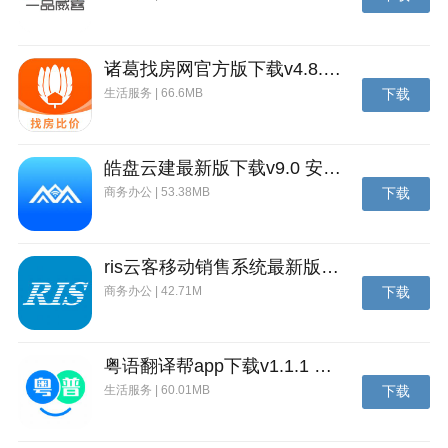
诸葛找房网官方版下载v4.8.1.1 安卓最新版
生活服务 | 66.6MB
下载
游戏特色
1、游戏提供丰富的挑战玩法，完成关卡目标即可获得
皓盘云建最新版下载v9.0 安卓版
可观的金币奖励，用于解锁更多内容。
商务办公 | 53.38MB
下载
2、核心玩法围绕箱子合成展开，玩家将怪物放入箱
中，点击后使其下落并与同类碰撞合成。
ris云客移动销售系统最新版下载v1.1.25 安卓手机版
3、游戏界面会清晰提示当前待放入的怪物，并预告下
商务办公 | 42.71M
下载
一个即将出现的种类，方便玩家提前规划。
4、玩家可通过手指滑动，左右调整怪物放入的横向位
粤语翻译帮app下载v1.1.1 安卓版
置，以精准命中箱底同类，触发高效合成。
生活服务 | 60.01MB
下载
游戏优势
1、每当相同怪物成功碰撞，会立即在箱中合成新的高