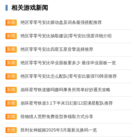
相关游戏新闻
新闻
绝区零零号安比驱动盘及词条最强搭配推荐
新闻
绝区零零号安比抽取建议|零号安比强度详细介绍
新闻
绝区零零号安比四星五星音擎选择推荐
新闻
绝区零零号安比毕业面板要多少 最佳毕业面板一览
新闻
绝区零零号安比怎么配队|零号安比最强T0阵容推荐
新闻
崩坏星穹铁道嗷呜嗷呜事务所简单好抄通关攻略
新闻
崩坏星穹铁道3.1下半末日幻影12层满星配队推荐
新闻
怪物猎人荒野免费造型券领取方式分享
新闻
胜利女神妮姬2025年3月最新兑换码一览