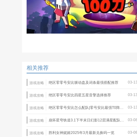
相关推荐
03-1
绝区零零号安比驱动盘及词条最强搭配推荐
游戏攻略
03-1
绝区零零号安比四星五星音擎选择推荐
游戏攻略
03-1
绝区零零号安比怎么配队|零号安比最强T0阵容推荐
游戏攻略
03-0
崩坏星穹铁道3.1下半末日幻影12层满星配队推荐
游戏攻略
03-0
胜利女神妮姬2025年3月最新兑换码一览
游戏攻略