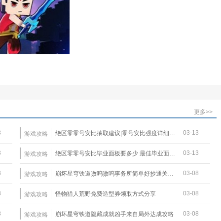
更多>>
3
03-13
绝区零零号安比抽取建议|零号安比强度详细介绍
游戏攻略
3
03-13
绝区零零号安比毕业面板要多少 最佳毕业面板一览
游戏攻略
3
03-08
崩坏星穹铁道嗷呜嗷呜事务所简单好抄通关攻略
游戏攻略
8
03-08
怪物猎人荒野免费造型券领取方式分享
游戏攻略
8
03-08
崩坏星穹铁道隐藏成就凶手来自局外达成攻略
游戏攻略