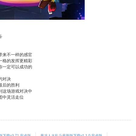
斗
带来不一样的感官
一格的发挥更精彩
你一定可以成功的
的对决
最后的胜利
到这场游戏对决中
图中灵活走位
载v3.71 安卓版
果冻人大乱斗最新版下载v1.1.0 安卓版