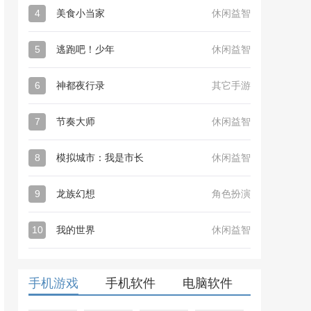
4
美食小当家
休闲益智
5
逃跑吧！少年
休闲益智
6
神都夜行录
其它手游
7
节奏大师
休闲益智
8
模拟城市：我是市长
休闲益智
9
龙族幻想
角色扮演
10
我的世界
休闲益智
手机游戏
手机软件
电脑软件