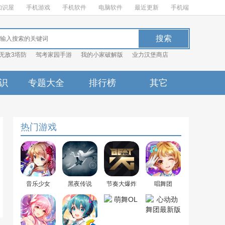
知识屋
手机游戏
手机软件
电脑软件
最近更新
手机端
无敌3塔防
驾考家园手游
我的小家破解版
业力汉堡商店
识
专题大全
排行榜
其它
热门游戏
音乐少女
黑夜传说
节奏大爆炸
唱舞团