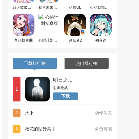
命运歌姬安卓版
初音未来梦幻歌姬
萌舞OL
心动劲舞团最新版
梦想协奏曲
心跳计划安卓版
追光者2
初音速
下载排行榜
热门排行榜
明日之后
射击枪战
1
下载
2
天下
动作闯关
3
校花的贴身高手
角色扮演