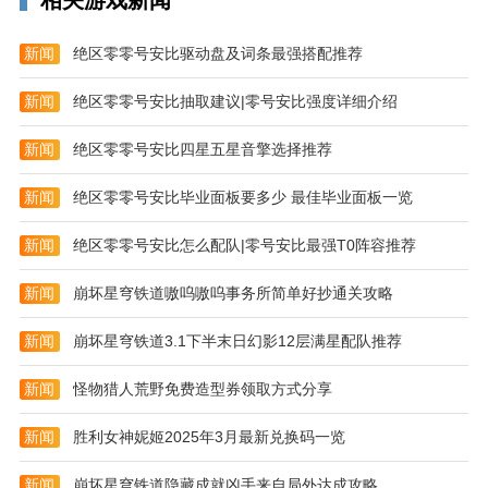
相关游戏新闻
新闻
绝区零零号安比驱动盘及词条最强搭配推荐
新闻
绝区零零号安比抽取建议|零号安比强度详细介绍
新闻
绝区零零号安比四星五星音擎选择推荐
新闻
绝区零零号安比毕业面板要多少 最佳毕业面板一览
新闻
绝区零零号安比怎么配队|零号安比最强T0阵容推荐
新闻
崩坏星穹铁道嗷呜嗷呜事务所简单好抄通关攻略
新闻
崩坏星穹铁道3.1下半末日幻影12层满星配队推荐
新闻
怪物猎人荒野免费造型券领取方式分享
新闻
胜利女神妮姬2025年3月最新兑换码一览
应用更新
新闻
崩坏星穹铁道隐藏成就凶手来自局外达成攻略