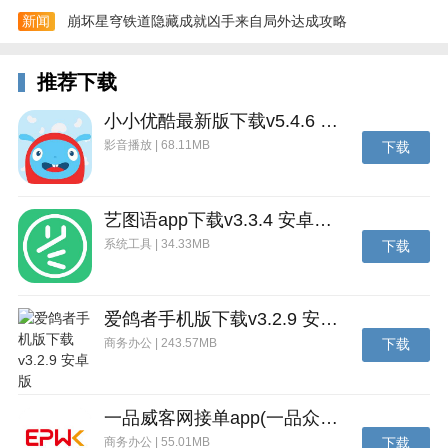
更新内容
新闻
崩坏星穹铁道隐藏成就凶手来自局外达成攻略
v7.16.0.7326
推荐下载
新增广场视频展现形式，优化播放体验，快来玩吧~~
v7.13.0.7202
小小优酷最新版下载v5.4.6 安卓官方版
影音播放 | 68.11MB
下载
1.利用云盘扫描pc任务二维码，自动同步云添加任务；
2.剪切板支持分享链接识别，任务创建更便捷；
艺图语app下载v3.3.4 安卓免费版
3.分享转存页支持文件消费，云盘文件查阅更方便，快
系统工具 | 34.33MB
下载
来试试吧~
爱鸽者手机版下载v3.2.9 安卓版
商务办公 | 243.57MB
下载
一品威客网接单app(一品众包)下载v2.7.1 安卓最新版
商务办公 | 55.01MB
下载