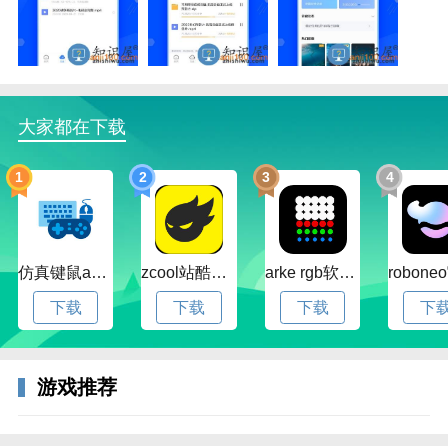
直播时代新玩法！
【好友互动】一键关注好友的动态，优先收到点赞通
知，感受亲密的零距离互动！
【有料视频】自拍、达人才艺、奇葩精选···好玩视频看
大家都在下载
不完，给你消遣时光的超大满足！
【极速下载】全球用户下载工具，十年下载技术积淀，
1
2
3
4
打造专业的极速下载体验！
【边下边播】边下载边播放，播放视频从此无需等待，
只为给您提供超凡的视听效果！
仿真键鼠app官方版下载v1.4.3.58 安卓最新版
zcool站酷官方版下载v5.15.0 安卓最新版本
arke rgb软件下载v20.0 安卓版
软件优势
下载
下载
下载
下
性能革新：避免使用插件，且极力推行模块之间的异步
协作，更顺畅。
智能分类：下载完成时，会根据文件类型自动分类，省
游戏推荐
时省事。
预备下载：在您点击“立即下载”前，便已开始下载甚至