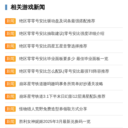
相关游戏新闻
下载完成。
任务详情：任务详情页，带您探寻下载时鲜为人知的细
新闻
绝区零零号安比驱动盘及词条最强搭配推荐
节和事件。
新闻
绝区零零号安比抽取建议|零号安比强度详细介绍
任务分组：多个批量任务归纳为一个任务，让您一目了
然。
新闻
绝区零零号安比四星五星音擎选择推荐
app亮点
新闻
绝区零零号安比毕业面板要多少 最佳毕业面板一览
匠人心态
新闻
绝区零零号安比怎么配队|零号安比最强T0阵容推荐
精益求精，隐藏一些高级功能，去掉一些插件广告。
闪电安装
新闻
崩坏星穹铁道嗷呜嗷呜事务所简单好抄通关攻略
化简繁复的安装过程，默认给你最智能的设置，告别痛
新闻
崩坏星穹铁道3.1下半末日幻影12层满星配队推荐
苦，极速启动。
新闻
怪物猎人荒野免费造型券领取方式分享
加速快
p2p加速模块常驻，优先插队加速，极速版就是快。
新闻
胜利女神妮姬2025年3月最新兑换码一览